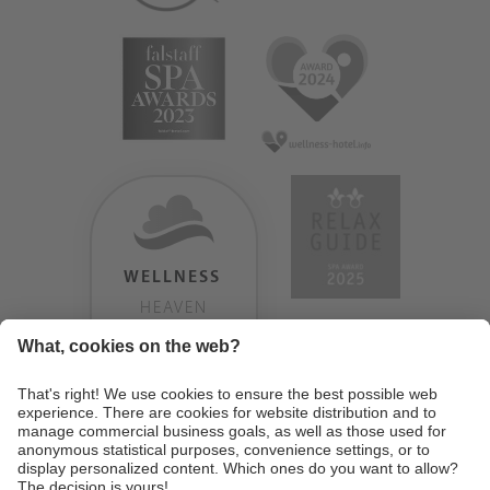
WELLNESS
HEAVEN
TESTERGEBNIS:
9.18
/
10