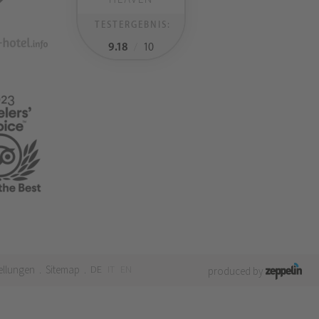
TESTERGEBNIS:
9.18
/
10
ellungen
Sitemap
DE
IT
EN
.
.
produced by