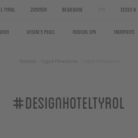
el Tyrol
Zimmer
Bewegung
Spa
Essen & 
aunen
Unsere 5 Pools
Medical Spa
Treatments
Startseite
.
Yoga & Fitnesskurse
.
Yoga & Fitnesskurse
#designhoteltyrol