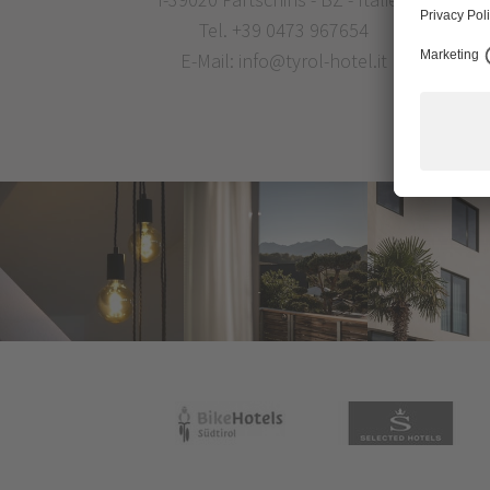
Tel.
+39 0473 967654
E-Mail:
info@tyrol-hotel.it