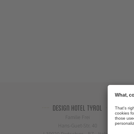
Design Hotel Tyrol
Familie Frei
Hans-Guet-Str. 40
I-39020 Partschins - BZ - Italien