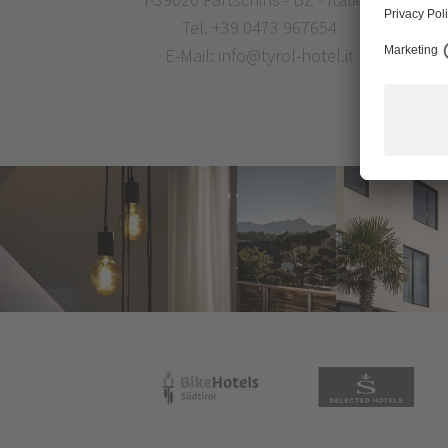
Tel.
+39 0473 967654
E-Mail:
info@tyrol-hotel.it