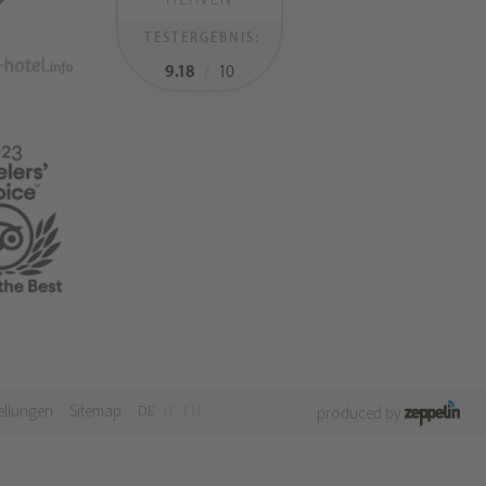
TESTERGEBNIS:
9.18
/
10
ellungen
Sitemap
DE
IT
EN
.
.
produced by