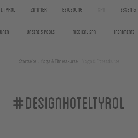
el Tyrol
Zimmer
Bewegung
Spa
Essen & 
aunen
Unsere 5 Pools
Medical Spa
Treatments
Startseite
.
Yoga & Fitnesskurse
.
Yoga & Fitnesskurse
#designhoteltyrol