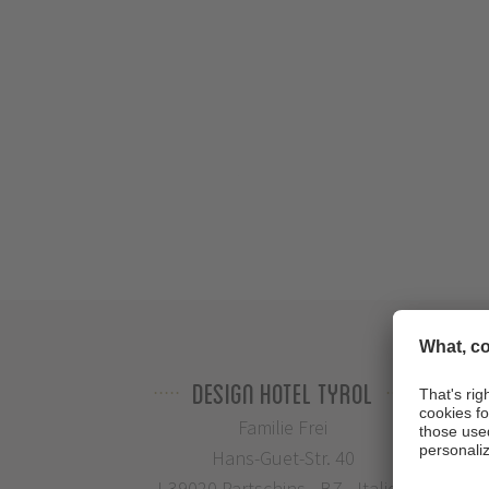
Design Hotel Tyrol
Familie Frei
Hans-Guet-Str. 40
I-39020 Partschins - BZ - Italien