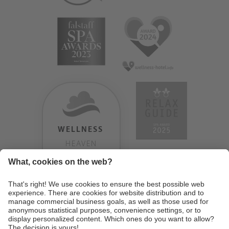
WELLNESS
HEAVEN
TESTERGEBNIS:
9.18
/
10