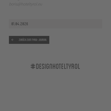
boris@hoteltyrol.eu
01.04.2026
Zurück zum Tyrol-Journal
#designhoteltyrol