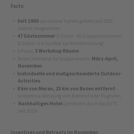
Facts:
Seit 1980
von unserer Familie geführt und
2025
zuletzt neugestaltet
47 Gästezimmer
(2 Einzel-, 45 Doppelbettzimmer
& Suiten - u.a. buchbar zur Alleinbenutzung)
5 Pools,
3 Workshop Räume
Beste Zeiträume für Gruppenevents:
März-April,
November.
Individuelle und maßgeschneiderte Outdoor-
Activities
8 km von Meran, 25 km von Bozen entfernt
-
kostenlose Abholung vom Bahnhof oder Flughafen
Nachhaltiges Hotel
(zertifiziert durch das GSTC
seit 2023)
Incentives und Retreats im November: