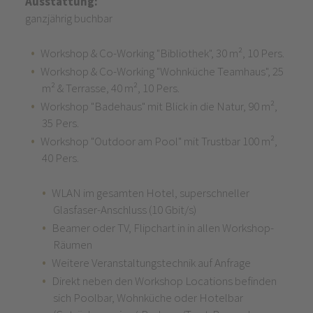
Ausstattung:
ganzjährig buchbar
Workshop & Co-Working "Bibliothek", 30 m², 10 Pers.
Workshop & Co-Working "Wohnküche Teamhaus", 25
m² & Terrasse, 40 m², 10 Pers.
Workshop "Badehaus" mit Blick in die Natur, 90 m²,
35 Pers.
Workshop "Outdoor am Pool" mit Trustbar 100 m²,
40 Pers.
WLAN im gesamten Hotel, superschneller
Glasfaser-Anschluss (10 Gbit/s)
Beamer oder TV, Flipchart in in allen Workshop-
Räumen
Weitere Veranstaltungstechnik auf Anfrage
Direkt neben den Workshop Locations befinden
sich Poolbar, Wohnküche oder Hotelbar