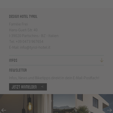
Design Hotel Tyrol
Familie Frei
Hans-Guet-Str. 40
I-39020 Partschins - BZ - Italien
Tel.
+39 0473 967654
E-Mail:
info@tyrol-hotel.it
Infos
Newsletter
Infos, News und Biketipps direkt in dein E-Mail-Postfach!
Jetzt anmelden