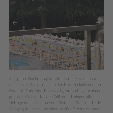
Am späten Nachmittag bereiten wir für Euch alles vor,
damit unser Garten rund um den Pool zur kulinarischen
Open-Air-Zone wird. Dann wird gebrutzelt, gelacht und
genossen. Wir werfen den Grill an und bringen alle
Lieblingsmenschen – unsere Gäste, das Team und jede
Menge gute Laune – an einem großen Tisch zusammen.