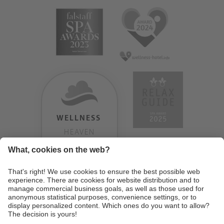
WELLNESS
HEAVEN
TESTERGEBNIS:
9.18
/
10