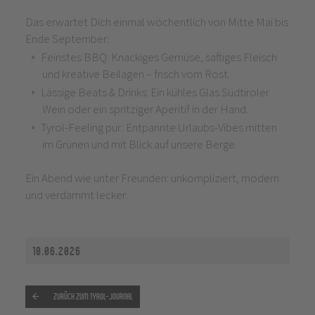
Das erwartet Dich einmal wöchentlich von Mitte Mai bis
Ende September:
Feinstes BBQ: Knackiges Gemüse, saftiges Fleisch
und kreative Beilagen – frisch vom Rost.
Lässige Beats & Drinks: Ein kühles Glas Südtiroler
Wein oder ein spritziger Aperitif in der Hand.
Tyrol-Feeling pur: Entpannte Urlaubs-Vibes mitten
im Grünen und mit Blick auf unsere Berge.
Ein Abend wie unter Freunden: unkompliziert, modern
und verdammt lecker.
10.06.2026
Zurück zum Tyrol-Journal