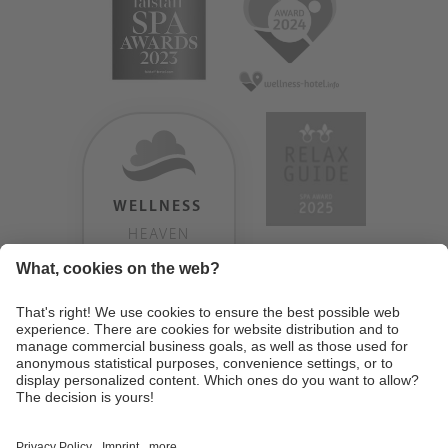
WELLNESS
HEAVEN
TESTERGEBNIS:
9.18
/
10