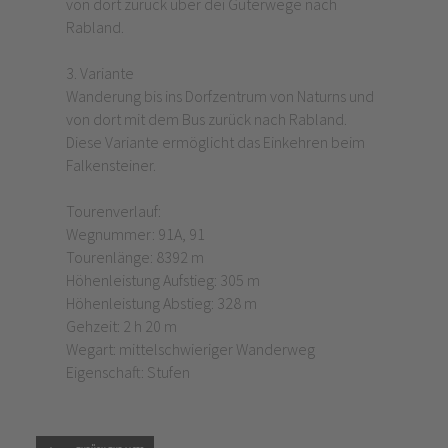
von dort zurück über dei Güterwege nach
Rabland.
3. Variante
Wanderung bis ins Dorfzentrum von Naturns und
von dort mit dem Bus zurück nach Rabland.
Diese Variante ermöglicht das Einkehren beim
Falkensteiner.
Tourenverlauf:
Wegnummer: 91A, 91
Tourenlänge: 8392 m
Höhenleistung Aufstieg: 305 m
Höhenleistung Abstieg: 328 m
Gehzeit: 2 h 20 m
Wegart: mittelschwieriger Wanderweg
Eigenschaft: Stufen