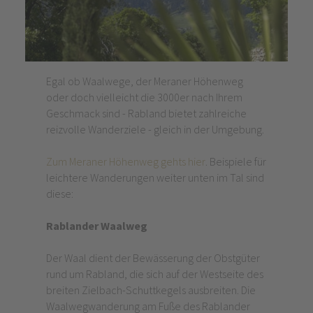
Egal ob Waalwege, der Meraner Höhenweg
oder doch vielleicht die 3000er nach Ihrem
Geschmack sind - Rabland bietet zahlreiche
reizvolle Wanderziele - gleich in der Umgebung.
Zum Meraner Höhenweg gehts hier
. Beispiele für
leichtere Wanderungen weiter unten im Tal sind
diese:
Rablander Waalweg
Der Waal dient der Bewässerung der Obstgüter
rund um Rabland, die sich auf der Westseite des
breiten Zielbach-Schuttkegels ausbreiten. Die
Waalwegwanderung am Fuße des Rablander