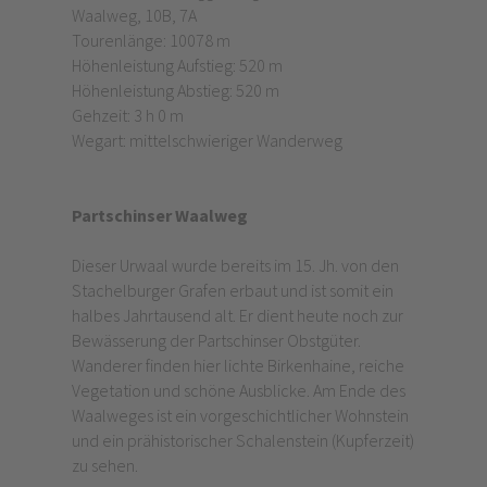
Waalweg, 10B, 7A
Tourenlänge: 10078 m
Höhenleistung Aufstieg: 520 m
Höhenleistung Abstieg: 520 m
Gehzeit: 3 h 0 m
Wegart: mittelschwieriger Wanderweg
Partschinser Waalweg
Dieser Urwaal wurde bereits im 15. Jh. von den
Stachelburger Grafen erbaut und ist somit ein
halbes Jahrtausend alt. Er dient heute noch zur
Bewässerung der Partschinser Obstgüter.
Wanderer finden hier lichte Birkenhaine, reiche
Vegetation und schöne Ausblicke. Am Ende des
Waalweges ist ein vorgeschichtlicher Wohnstein
und ein prähistorischer Schalenstein (Kupferzeit)
zu sehen.