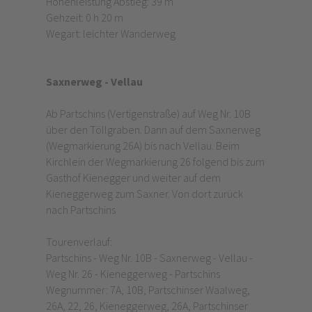
Höhenleistung Abstieg: 39 m
Gehzeit: 0 h 20 m
Wegart: leichter Wanderweg
Saxnerweg - Vellau
Ab Partschins (Vertigenstraße) auf Weg Nr. 10B
über den Töllgraben. Dann auf dem Saxnerweg
(Wegmarkierung 26A) bis nach Vellau. Beim
Kirchlein der Wegmarkierung 26 folgend bis zum
Gasthof Kienegger und weiter auf dem
Kieneggerweg zum Saxner. Von dort zurück
nach Partschins
Tourenverlauf:
Partschins - Weg Nr. 10B - Saxnerweg - Vellau -
Weg Nr. 26 - Kieneggerweg - Partschins
Wegnummer: 7A, 10B, Partschinser Waalweg,
26A, 22, 26, Kieneggerweg, 26A, Partschinser