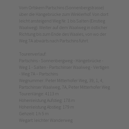
Vom Ortskern Partschins (Sonnenbergstrasse)
über die Hängebrücke zum Winklerhof. Von dort
leicht ansteigend Weg Nr. 1 bis Salten (Einstieg
Waalweg). Weiter auf dem Waalweg in östlicher
Richtung bis zum Ende des Waales, von wo der
Weg 7A abwärts nach Partschins führt.
Tourenverlauf:
Partschins - Sonnenbergweg - Hängebrücke -
Weg 1 - Salten - Partschinser Waalweg - Vertigen
- Weg 7A – Partschins
Wegnummer: Peter Mitterhofer Weg, 39, 1, 4,
Partschinser Waalweg, 7A, Peter Mitterhofer Weg
Tourenlänge: 4113 m
Höhenleistung Aufstieg: 178 m
Höhenleistung Abstieg: 179 m
Gehzeit: 1 h 5 m
Wegart: leichter Wanderweg