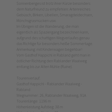
Sonnenberges ist trotz ihrer Kürze besonders
dem Naturfreund zu empfehlen: Artenreiches
Gebüsch, Birken, Libellen, Smaragdeidechsen,
Mönchsgrasmücken usw.
Im Übrigen ist die Wanderung, die man
eigentlich als Spaziergang bezeichnen kann,
aufgrund des schattigen Wegverlaufes genau
das Richtige für besonders heiße Sommertage.
Anmerkung: mit Kinderwagen begehbar!
Vom Gasthof Happichl in Rabland geht man in
östlicher Richtung den Rablander Waalweg
entlang bis zur Alten Mühle (Ruine).
Tourenverlauf:
Gasthof Happichl - Rablander Waalweg -
Rabland
Wegnummer: 26, Rablander Waalweg, 91A
Tourenlänge: 1196 m
Höhenleistung Aufstieg: 38 m