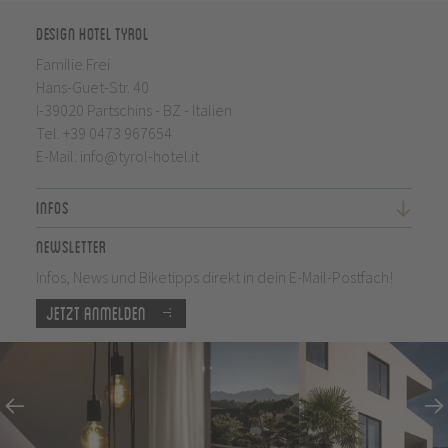
Design Hotel Tyrol
Familie Frei
Hans-Guet-Str. 40
I-39020 Partschins - BZ - Italien
Tel.
+39 0473 967654
E-Mail:
info@tyrol-hotel.it
Infos
Newsletter
Infos, News und Biketipps direkt in dein E-Mail-Postfach!
Jetzt anmelden