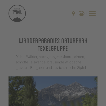
Wanderparadies Naturpark
Texelgruppe
Dichte Wälder, hochgelegene Moore, Almen,
schroffe Felswände, brausende Wildbäche,
glasklare Bergseen und aussichtsreiche Gipfel