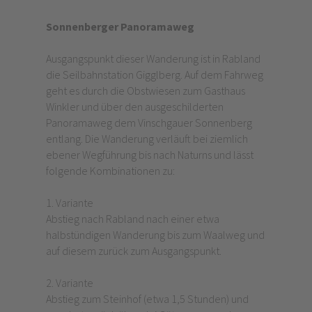
Sonnenberger Panoramaweg
Ausgangspunkt dieser Wanderung ist in Rabland
die Seilbahnstation Gigglberg. Auf dem Fahrweg
geht es durch die Obstwiesen zum Gasthaus
Winkler und über den ausgeschilderten
Panoramaweg dem Vinschgauer Sonnenberg
entlang. Die Wanderung verläuft bei ziemlich
ebener Wegführung bis nach Naturns und lässt
folgende Kombinationen zu:
1. Variante
Abstieg nach Rabland nach einer etwa
halbstündigen Wanderung bis zum Waalweg und
auf diesem zurück zum Ausgangspunkt.
2. Variante
Abstieg zum Steinhof (etwa 1,5 Stunden) und