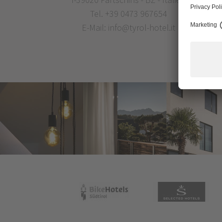
Tel.
+39 0473 967654
E-Mail:
info@tyrol-hotel.it