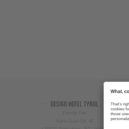
Design Hotel Tyrol
Familie Frei
Hans-Guet-Str. 40
I-39020 Partschins - BZ - Italien