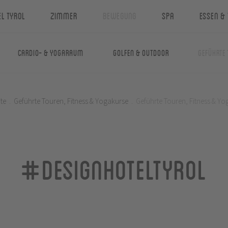
el Tyrol
Zimmer
Bewegung
Spa
Essen & 
Cardio- & Yogaraum
Golfen & Outdoor
Geführte 
ite
.
Geführte Touren, Fitness & Yogakurse
.
Geführte Touren, Fitness & Yo
#designhoteltyrol