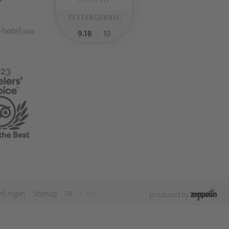
TESTERGEBNIS:
9.18
/
10
ellungen
Sitemap
DE
IT
EN
.
.
produced by