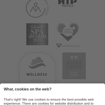
WELLNESS
HEAVEN
TESTERGEBNIS:
9.18
/
10