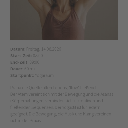
Datum:
Freitag, 14.08.2026
Start-Zeit:
08:00
End-Zeit:
09:00
Dauer:
60 min
Startpunkt:
Yogaraum
Prana die Quelle allen Lebens, "flow" fließend.
Der Atem vereint sich mit der Bewegung und die Asanas
(Körperhaltungen) verbinden sich in kreativen und
fließenden Sequenzen. Der Yogastil ist für jede*n
geeignet. Die Bewegung, die Musik und Klang vereinen
sich in der Praxis.