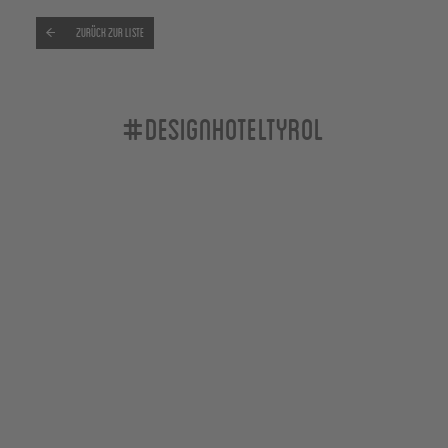
Zurück zur Liste
#designhoteltyrol