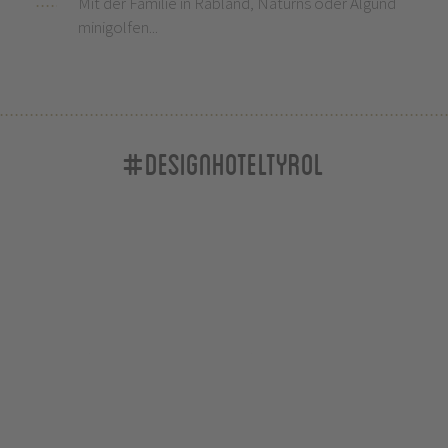
Mit der Familie in Rabland, Naturns oder Algund
minigolfen...
#designhoteltyrol