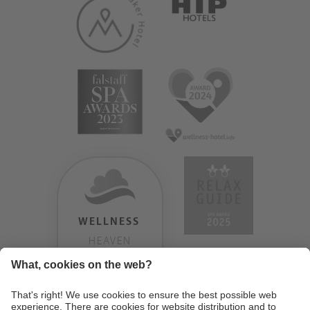
WELLNESS
HEAVEN
TESTERGEBNIS:
9.18
/
10