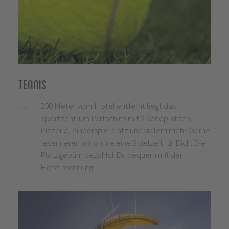
Tennis
300 Meter vom Hotel entfernt liegt das
Sportzentrum Partschins mit 2 Sandplätzen,
Pizzeria, Kinderspielplatz und vielem mehr. Gerne
reservieren wir online eine Spielzeit für Dich. Die
Platzgebühr bezahlst Du bequem mit der
Hotelrechnung.