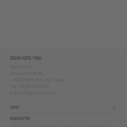
Design Hotel Tyrol
Familie Frei
Hans-Guet-Str. 40
I-39020 Partschins - BZ - Italien
Tel.
+39 0473 967654
E-Mail:
info@tyrol-hotel.it
Infos
Newsletter
Infos, News und Biketipps direkt in dein E-Mail-Postfach!