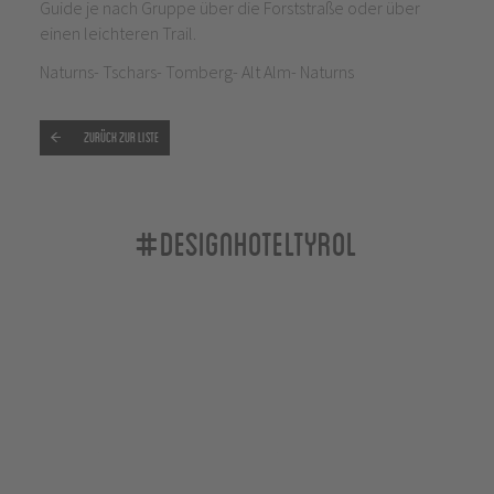
Guide je nach Gruppe über die Forststraße oder über
einen leichteren Trail.
Naturns- Tschars- Tomberg- Alt Alm- Naturns
Zurück zur Liste
#designhoteltyrol