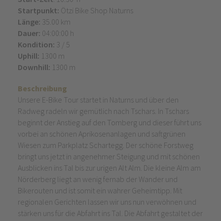
Startpunkt:
Ötzi Bike Shop Naturns
Länge:
35.00 km
Dauer:
04:00:00 h
Kondition:
3 / 5
Uphill:
1300 m
Downhill:
1300 m
Beschreibung
Unsere E-Bike Tour startet in Naturns und über den
Radweg radeln wir gemütlich nach Tschars. In Tschars
beginnt der Anstieg auf den Tomberg und dieser führt uns
vorbei an schönen Aprikosenanlagen und saftgrünen
Wiesen zum Parkplatz Schartegg. Der schöne Forstweg
bringt uns jetzt in angenehmer Steigung und mit schönen
Ausblicken ins Tal bis zur urigen Alt Alm. Die kleine Alm am
Nörderberg liegt an wenig fernab der Wander und
Bikerouten und ist somit ein wahrer Geheimtipp. Mit
regionalen Gerichten lassen wir uns nun verwöhnen und
stärken uns für die Abfahrt ins Tal. Die Abfahrt gestaltet der