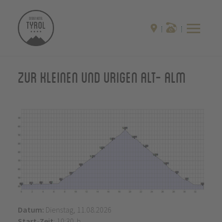
Zur kleinen und urigen Alt- Alm
Datum:
Dienstag, 11.08.2026
Start-Zeit
: 10:30 h