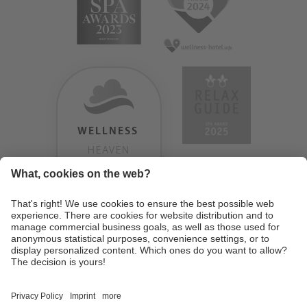
WELLNESS
HEAVEN
TESTERGEBNIS:
9.18
/
10