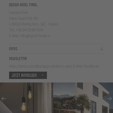
Design Hotel Tyrol
Familie Frei
Hans-Guet-Str. 40
I-39020 Partschins - BZ - Italien
Tel.
+39 0473 967654
E-Mail:
info@tyrol-hotel.it
Infos
Newsletter
Infos, News und Biketipps direkt in dein E-Mail-Postfach!
Jetzt anmelden