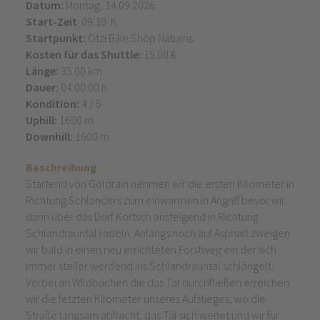
Datum:
Montag, 14.09.2026
Start-Zeit
: 09:30 h
Startpunkt:
Ötzi Bike Shop Naturns
Kosten für das Shuttle:
15.00 €
Länge:
35.00 km
Dauer:
04:00:00 h
Kondition:
4 / 5
Uphill:
1600 m
Downhill:
1600 m
Beschreibung
Startend von Goldrain nehmen wir die ersten Kilometer in
Richtung Schlanders zum einwärmen in Angriff bevor wir
dann über das Dorf Kortsch ansteigend in Richtung
Schlandrauntal radeln. Anfangs noch auf Asphalt zweigen
wir bald in einen neu errichteten Forstweg ein der sich
immer steiler werdend ins Schlandrauntal schlängelt.
Vorbei an Wildbächen die das Tal durchfließen erreichen
wir die letzten Kilometer unseres Aufstieges, wo die
Straße langsam abflacht, das Tal sich weitet und wir für