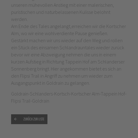
unseren mühevollen Anstieg mit einer malerischen,
puristischen und naturbelassenen Kulisse belohnt
werden.
Am Ende des Tales angelangt,erreichen wir die Kortscher
Alm, wo wir eine wohlverdiente Pause genießen.
Gestärkt machen wir uns wieder auf den Weg und rollen
ein Stück des einsamen Schlandrauntales wieder zurück
bevor wir eine Abzweigung nehmen die uns in einem
kurzen Aufstieg in Richtung Tappein Hof am Schlanderser
Sonnenberg bringt. Hier angekommen bietet es sich an
den Flipsi Trail in Angriff zu nehmen um wieder zum
Ausgangspunkt in Goldrain zu gelangen.
Goldrain-Schlanders-Kortsch-Kortscher Alm-Tappein Hof-
Flipsi Trail-Goldrain
Zurück zur Liste