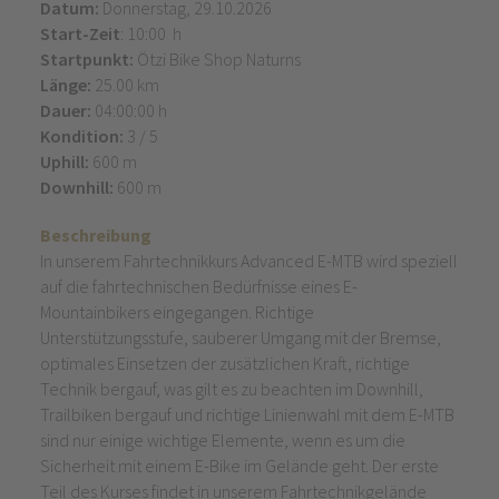
Datum:
Donnerstag, 29.10.2026
Start-Zeit
: 10:00 h
Startpunkt:
Ötzi Bike Shop Naturns
Länge:
25.00 km
Dauer:
04:00:00 h
Kondition:
3 / 5
Uphill:
600 m
Downhill:
600 m
Beschreibung
In unserem Fahrtechnikkurs Advanced E-MTB wird speziell
auf die fahrtechnischen Bedürfnisse eines E-
Mountainbikers eingegangen. Richtige
Unterstützungsstufe, sauberer Umgang mit der Bremse,
optimales Einsetzen der zusätzlichen Kraft, richtige
Technik bergauf, was gilt es zu beachten im Downhill,
Trailbiken bergauf und richtige Linienwahl mit dem E-MTB
sind nur einige wichtige Elemente, wenn es um die
Sicherheit mit einem E-Bike im Gelände geht. Der erste
Teil des Kurses findet in unserem Fahrtechnikgelände