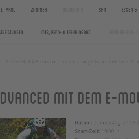
el Tyrol
Zimmer
Bewegung
Spa
Essen & 
celeistungen
MTB, Renn- & Trekkingrad
Geführte Rad- 
e
.
Geführte Rad- & Biketouren
.
Techniktraining Advanced mit dem E-Mou
Advanced mit dem E-Mo
Datum:
Donnerstag, 27.08.
Start-Zeit
: 10:00 h