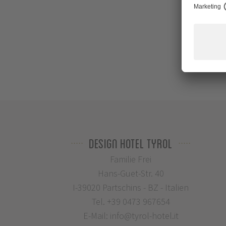
Design Hotel Tyrol
Familie Frei
Hans-Guet-Str. 40
I-39020 Partschins - BZ - Italien
Tel.
+39 0473 967654
E-Mail:
info@tyrol-hotel.it