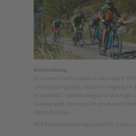
Beschreibung
In unserem Fahrtechnikkurs Advanced E-MTB w
Unterstützungsstufe, sauberer Umgang mit der
im Downhill, Trailbiken bergauf und richtige 
Gelände geht. Der erste Teil des Kurses find
Fahrtechniktour.
MTB Fahrtechniktraining speziell für E-Mountai