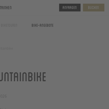
Trinken
Anfragen
Buchen
& Biketouren
Bike-Angebote
ntainbike
untainbike
2026