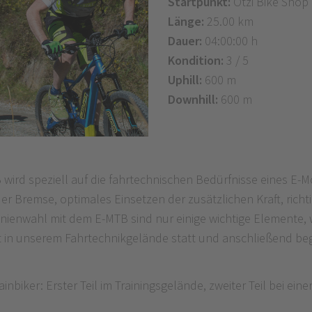
Startpunkt:
Ötzi Bike Shop
Länge:
25.00 km
Dauer:
04:00:00 h
Kondition:
3 / 5
Uphill:
600 m
Downhill:
600 m
ird speziell auf die fahrtechnischen Bedürfnisse eines E-M
 Bremse, optimales Einsetzen der zusätzlichen Kraft, richti
Linienwahl mit dem E-MTB sind nur einige wichtige Elemente, 
et in unserem Fahrtechnikgelände statt und anschließend beg
nbiker: Erster Teil im Trainingsgelände, zweiter Teil bei ein