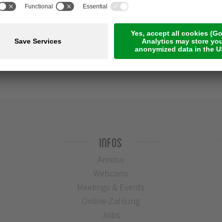
Infos
Anreise
Webcams
Meetings & Events
Online-Zahlung
Jobs