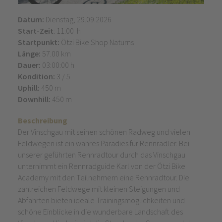
Datum:
Dienstag, 29.09.2026
Start-Zeit
: 11:00 h
Startpunkt:
Ötzi Bike Shop Naturns
Länge:
57.00 km
Dauer:
03:00:00 h
Kondition:
3 / 5
Uphill:
450 m
Downhill:
450 m
Beschreibung
Der Vinschgau mit seinen schönen Radweg und vielen
Feldwegen ist ein wahres Paradies für Rennradler. Bei
unserer geführten Rennradtour durch das Vinschgau
unternimmt ein Rennradguide Karl von der Ötzi Bike
Academy mit den Teilnehmern eine Rennradtour. Die
zahlreichen Feldwege mit kleinen Steigungen und
Abfahrten bieten ideale Trainingsmöglichkeiten und
schöne Einblicke in die wunderbare Landschaft des