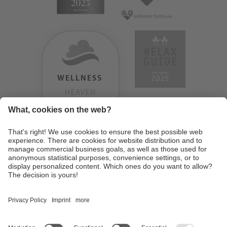
WELLNESS
HEAVEN
TESTERGEBNIS:
9.18
/
10