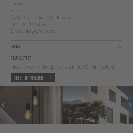
Familie Frei
Hans-Guet-Str. 40
I-39020 Partschins - BZ - Italien
Tel.
+39 0473 967654
E-Mail:
info@tyrol-hotel.it
Infos
Newsletter
Infos, News und Biketipps direkt in dein E-Mail-Postfach!
Jetzt anmelden