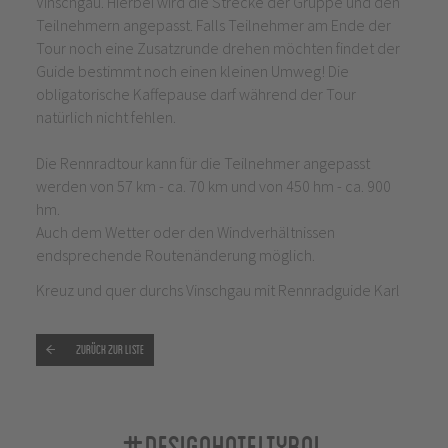
Vinschgau. Hierbei wird die Strecke der Gruppe und den
Teilnehmern angepasst. Falls Teilnehmer am Ende der
Tour noch eine Zusatzrunde drehen möchten findet der
Guide bestimmt noch einen kleinen Umweg! Die
obligatorische Kaffepause darf während der Tour
natürlich nicht fehlen.
Die Rennradtour kann für die Teilnehmer angepasst
werden von 57 km - ca. 70 km und von 450 hm - ca. 900
hm.
Auch dem Wetter oder den Windverhältnissen
endsprechende Routenänderung möglich.
Kreuz und quer durchs Vinschgau mit Rennradguide Karl
Zurück zur Liste
#designhoteltyrol