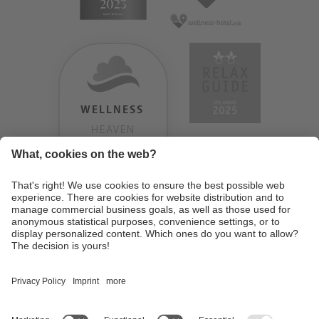
WELLNESS
HEAVEN
TESTERGEBNIS:
9.18
/
10