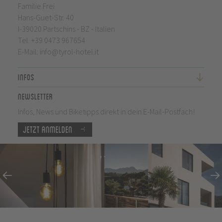
Familie Frei
Hans-Guet-Str. 40
I-39020 Partschins - BZ - Italien
Tel.
+39 0473 967654
E-Mail:
info@tyrol-hotel.it
Infos
Newsletter
Infos, News und Biketipps direkt in dein E-Mail-Postfach!
Jetzt anmelden