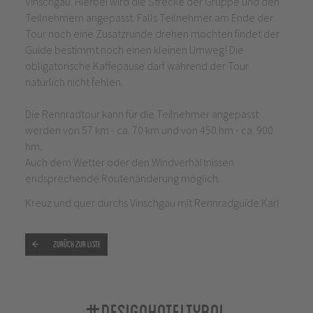
Vinschgau. Hierbei wird die Strecke der Gruppe und den
Teilnehmern angepasst. Falls Teilnehmer am Ende der
Tour noch eine Zusatzrunde drehen möchten findet der
Guide bestimmt noch einen kleinen Umweg! Die
obligatorische Kaffepause darf während der Tour
natürlich nicht fehlen.
Die Rennradtour kann für die Teilnehmer angepasst
werden von 57 km - ca. 70 km und von 450 hm - ca. 900
hm.
Auch dem Wetter oder den Windverhältnissen
endsprechende Routenänderung möglich.
Kreuz und quer durchs Vinschgau mit Rennradguide Karl
Zurück zur Liste
#designhoteltyrol