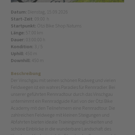
Datum:
Dienstag, 15.09.2026
Start-Zeit
: 09:00 h
Startpunkt:
Ötzi Bike Shop Naturns
Länge:
57.00 km
Dauer:
03:00:00 h
Kondition:
3 / 5
Uphill:
450 m
Downhill:
450 m
Beschreibung
Der Vinschgau mit seinen schönen Radweg und vielen
Feldwegen ist ein wahres Paradies für Rennradler. Bei
unserer geführten Rennradtour durch das Vinschgau
unternimmt ein Rennradguide Karl von der Ötzi Bike
Academy mit den Teilnehmern eine Rennradtour. Die
zahlreichen Feldwege mit kleinen Steigungen und
Abfahrten bieten ideale Trainingsmöglichkeiten und
schöne Einblicke in die wunderbare Landschaft des