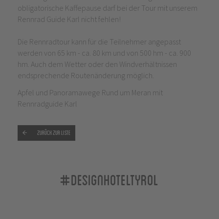
obligatorische Kaffepause darf bei der Tour mit unserem
Rennrad Guide Karl nicht fehlen!
Die Rennradtour kann für die Teilnehmer angepasst
werden von 65 km - ca. 80 km und von 500 hm - ca. 900
hm. Auch dem Wetter oder den Windverhältnissen
endsprechende Routenänderung möglich.
Apfel und Panoramawege Rund um Meran mit
Rennradguide Karl
Zurück zur Liste
#designhoteltyrol