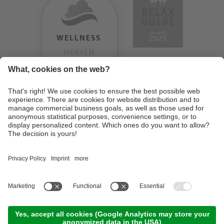
WELLNESS
HEAVEN
TESTERGEBNIS:
9.18
/
10
©
2026
Design Hotel Tyrol
. MwSt-Nr. IT01350720213
. CIN: IT021062A1BGQJ2W4U
.
Impressum
.
Datenschutzerklärung
.
Cookie Einstellungen
.