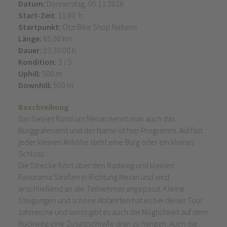
Datum:
Donnerstag, 05.11.2026
Start-Zeit
: 11:00 h
Startpunkt:
Ötzi Bike Shop Naturns
Länge:
65.00 km
Dauer:
03:30:00 h
Kondition:
3 / 5
Uphill:
500 m
Downhill:
500 m
Beschreibung
Das Gebiet Rund um Meran nennt man auch das
Burggrafenamt und der Name ist hier Programm. Auf fast
jeder kleinen Anhöhe steht eine Burg oder ein kleines
Schloss.
Die Strecke führt über den Radweg und kleinen
Panorama Straßen in Richtung Meran und wird
anschließend an die Teilnehmer angepasst. Kleine
Steigungen und schöne Abfahrten hat es bei dieser Tour
zahlreiche und somit gibt es auch die Möglichkeit auf dem
Rückweg eine Zusatzschleife dran zu hängen. Auch die