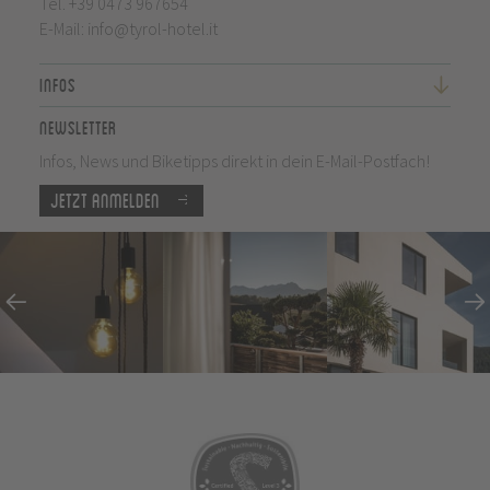
Tel.
+39 0473 967654
E-Mail:
info@tyrol-hotel.it
Infos
Newsletter
Infos, News und Biketipps direkt in dein E-Mail-Postfach!
Jetzt anmelden