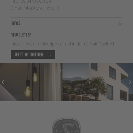
Tel.
+39 0473 967654
E-Mail:
info@tyrol-hotel.it
Infos
Newsletter
Infos, News und Biketipps direkt in dein E-Mail-Postfach!
Jetzt anmelden