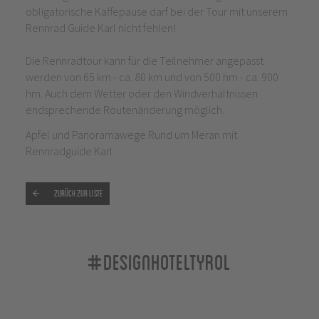
obligatorische Kaffepause darf bei der Tour mit unserem
Rennrad Guide Karl nicht fehlen!
Die Rennradtour kann für die Teilnehmer angepasst
werden von 65 km - ca. 80 km und von 500 hm - ca. 900
hm. Auch dem Wetter oder den Windverhältnissen
endsprechende Routenänderung möglich.
Apfel und Panoramawege Rund um Meran mit
Rennradguide Karl
Zurück zur Liste
#designhoteltyrol