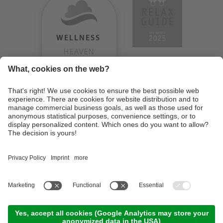
WELLNESS
HEAVEN
TESTERGEBNIS:
9.18
/
10
©
2026
Design Hotel Tyrol
. MwSt-Nr. IT01350720213
. CIN: IT021062A1BGQJ2W4U
.
Impressum
.
Datenschutzerklärung
.
Cookie Einstellungen
.