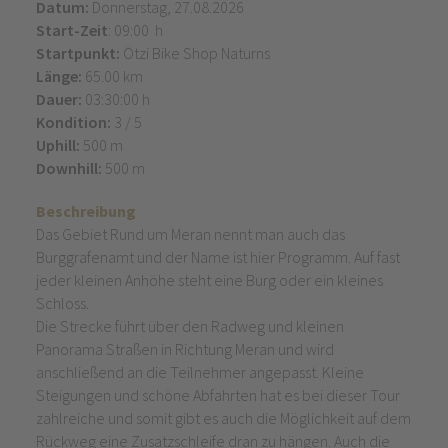
Datum:
Donnerstag, 27.08.2026
Start-Zeit
: 09:00 h
Startpunkt:
Ötzi Bike Shop Naturns
Länge:
65.00 km
Dauer:
03:30:00 h
Kondition:
3 / 5
Uphill:
500 m
Downhill:
500 m
Beschreibung
Das Gebiet Rund um Meran nennt man auch das
Burggrafenamt und der Name ist hier Programm. Auf fast
jeder kleinen Anhöhe steht eine Burg oder ein kleines
Schloss.
Die Strecke führt über den Radweg und kleinen
Panorama Straßen in Richtung Meran und wird
anschließend an die Teilnehmer angepasst. Kleine
Steigungen und schöne Abfahrten hat es bei dieser Tour
zahlreiche und somit gibt es auch die Möglichkeit auf dem
Rückweg eine Zusatzschleife dran zu hängen. Auch die