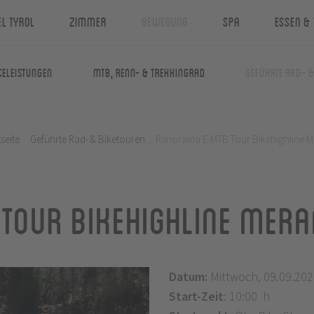
el Tyrol
Zimmer
Bewegung
Spa
Essen & 
celeistungen
MTB, Renn- & Trekkingrad
Geführte Rad- 
tseite
.
Geführte Rad- & Biketouren
.
Panorama E-MTB Tour Bikehighline 
Tour Bikehighline Mera
Datum:
Mittwoch, 09.09.202
Start-Zeit
: 10:00 h