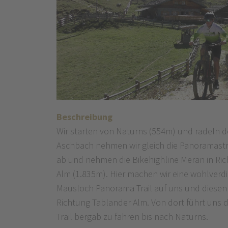
Beschreibung
Wir starten von Naturns (554m) und radeln 
Aschbach nehmen wir gleich die Panoramastraße
ab und nehmen die Bikehighline Meran in Rich
Alm (1.835m). Hier machen wir eine wohlver
Mausloch Panorama Trail auf uns und diesen
Richtung Tablander Alm. Von dort führt uns d
Trail bergab zu fahren bis nach Naturns.