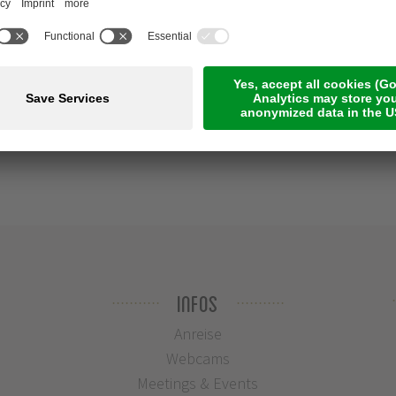
Infos
Anreise
Webcams
Meetings & Events