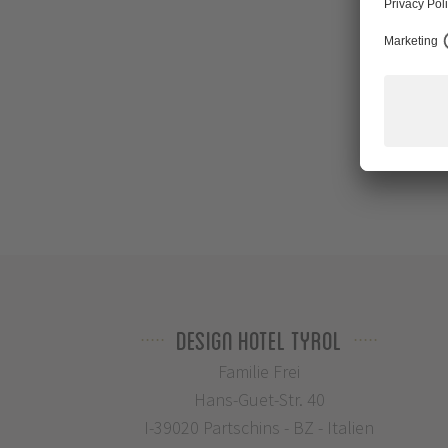
Design Hotel Tyrol
Familie Frei
Hans-Guet-Str. 40
I-39020 Partschins - BZ - Italien