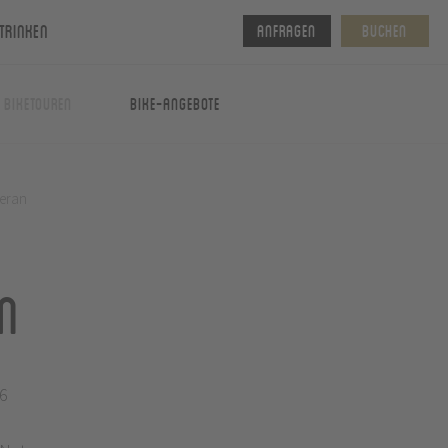
Trinken
Anfragen
Buchen
& Biketouren
Bike-Angebote
Meran
n
6