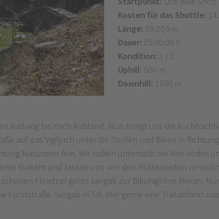
Startpunkt:
Ötzi Bike Shop
Kosten für das Shuttle:
14.
Länge:
39.00 km
Dauer:
05:00:00 h
Kondition:
3 / 5
Uphill:
900 m
Downhill:
1700 m
den Radweg bis nach Rabland. Nun bringt uns die Aschbach
 auf das Vigiljoch unter die Stollen und Biken in Richtung V
tung Naturnser Alm. Wir radeln unterhalb der Alm vorbei un
diente Einkehr und lassen uns von den Hüttenwirten verwöh
 schönen Flowtrail gehts bergab zur Bikehighline Meran. 
ie Forststraße bergab in Tal. Wer gerne eine Trailabfahrt 