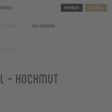
Trinken
Anfragen
Buchen
& Biketouren
Bike-Angebote
- Hochmut
ol - Hochmut
6