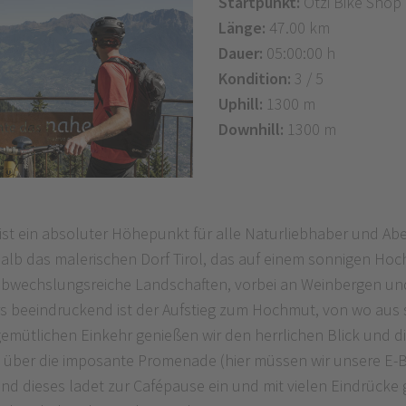
Startpunkt:
Ötzi Bike Shop
Länge:
47.00 km
Dauer:
05:00:00 h
Kondition:
3 / 5
Uphill:
1300 m
Downhill:
1300 m
ist ein absoluter Höhepunkt für alle Naturliebhaber und Ab
halb das malerischen Dorf Tirol, das auf einem sonnigen H
h abwechslungsreiche Landschaften, vorbei an Weinbergen und
 beeindruckend ist der Aufstieg zum Hochmut, von wo aus s
gemütlichen Einkehr genießen wir den herrlichen Blick und d
 über die imposante Promenade (hier müssen wir unsere E-B
und dieses ladet zur Cafépause ein und mit vielen Eindrücke g