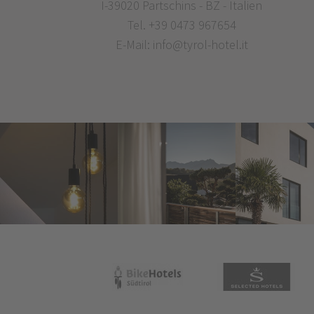
I-39020 Partschins - BZ - Italien
Tel.
+39 0473 967654
E-Mail:
info@tyrol-hotel.it