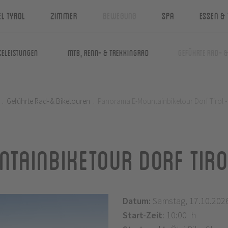
el Tyrol
Zimmer
Bewegung
Spa
Essen & 
celeistungen
MTB, Renn- & Trekkingrad
Geführte Rad- 
.
Geführte Rad- & Biketouren
.
Panorama E-Mountainbiketour Dorf Tirol 
tainbiketour Dorf Tir
Datum:
Samstag, 17.10.202
Start-Zeit
: 10:00 h