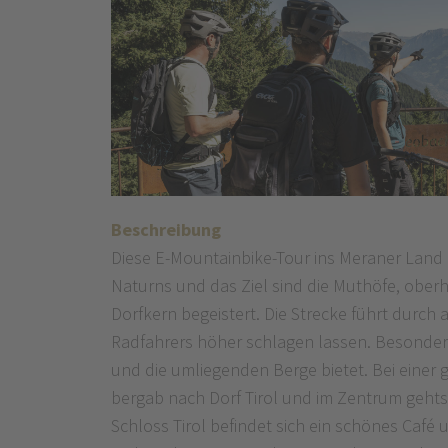
Beschreibung
Diese E-Mountainbike-Tour ins Meraner Land 
Naturns und das Ziel sind die Muthöfe, ober
Dorfkern begeistert. Die Strecke führt durc
Radfahrers höher schlagen lassen. Besonders
und die umliegenden Berge bietet. Bei einer 
bergab nach Dorf Tirol und im Zentrum gehts
Schloss Tirol befindet sich ein schönes Café 