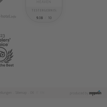
HEAVEN
TESTERGEBNIS:
9.18
/
10
ellungen
Sitemap
DE
IT
EN
.
.
produced by