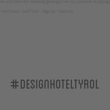
und und über den Radweg gelangen wir zu unserem Ausgang
 - Hochmut - Dorf Tirol - Algund - Naturns
#designhoteltyrol