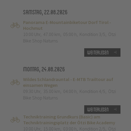
Samstag, 22.08.2026
Panorama E-Mountainbiketour Dorf Tirol -
Hochmut
10:00 Uhr
,
47.00 km
,
05:00 h
,
Kondition 3/5
,
Ötzi
Bike Shop Naturns
Weiterlesen
Montag, 24.08.2026
Wildes Schlandrauntal - E-MTB Trailtour auf
einsamen Wegen
09:30 Uhr
,
35.00 km
,
04:00 h
,
Kondition 4/5
,
Ötzi
Bike Shop Naturns
Weiterlesen
Techniktraining Grundkurs (Basic) am
Techniktrainingsplatz der Ötzi Bike Academy
10:00 Uhr
,
15.00 km
,
03:00 h
,
Kondition 2/5
,
Ötzi