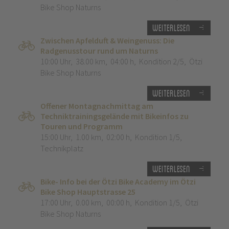
Bike Shop Naturns
Weiterlesen
Zwischen Apfelduft & Weingenuss: Die
Radgenusstour rund um Naturns
10:00 Uhr
,
38.00 km
,
04:00 h
,
Kondition 2/5
,
Ötzi
Bike Shop Naturns
Weiterlesen
Offener Montagnachmittag am
Techniktrainingsgelände mit Bikeinfos zu
Touren und Programm
15:00 Uhr
,
1.00 km
,
02:00 h
,
Kondition 1/5
,
Technikplatz
Weiterlesen
Bike- Info bei der Ötzi Bike Academy im Ötzi
Bike Shop Hauptstrasse 25
17:00 Uhr
,
0.00 km
,
00:00 h
,
Kondition 1/5
,
Ötzi
Bike Shop Naturns