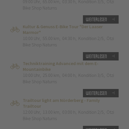
09:00 Uhr
,
65.00 km
,
03:30 h
,
Kondition 3/5
,
Ötzi
Bike Shop Naturns
Weiterlesen
Kultur & Genuss E-Bike Tour "Der Laaser
Marmor"
10:00 Uhr
,
55.00 km
,
04:30 h
,
Kondition 2/5
,
Ötzi
Bike Shop Naturns
Weiterlesen
Techniktraining Advanced mit dem E-
Mountainbike
10:00 Uhr
,
25.00 km
,
04:00 h
,
Kondition 3/5
,
Ötzi
Bike Shop Naturns
Weiterlesen
Trailtour light am Nörderberg - Family
Trailtour
12:00 Uhr
,
13.00 km
,
03:00 h
,
Kondition 2/5
,
Ötzi
Bike Shop Naturns