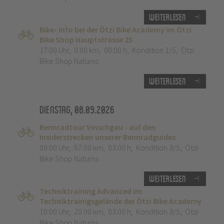
Weiterlesen
Bike- Info bei der Ötzi Bike Academy im Ötzi
Bike Shop Hauptstrasse 25
17:00 Uhr
,
0.00 km
,
00:00 h
,
Kondition 1/5
,
Ötzi
Bike Shop Naturns
Weiterlesen
Dienstag, 08.09.2026
Rennradtour Vinschgau - auf den
Insiderstrecken unserer Rennradguides
09:00 Uhr
,
57.00 km
,
03:00 h
,
Kondition 3/5
,
Ötzi
Bike Shop Naturns
Weiterlesen
Techniktraining Advanced im
Techniktrainigsgelände der Ötzi Bike Academy
10:00 Uhr
,
20.00 km
,
03:00 h
,
Kondition 3/5
,
Ötzi
Bike Shop Naturns