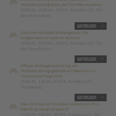
Techniktrainingsplatz der Ötzi Bike Academy
10:00 Uhr
,
15.00 km
,
03:00 h
,
Kondition 2/5
,
Ötzi
Bike Shop Naturns
Weiterlesen
Zwischen Apfelduft & Weingenuss: Die
Radgenusstour rund um Naturns
10:00 Uhr
,
38.00 km
,
04:00 h
,
Kondition 2/5
,
Ötzi
Bike Shop Naturns
Weiterlesen
Offener Montagnachmittag am
Techniktrainingsgelände mit Bikeinfos zu
Touren und Programm
15:00 Uhr
,
1.00 km
,
02:00 h
,
Kondition 1/5
,
Technikplatz
Weiterlesen
Bike- Info bei der Ötzi Bike Academy im Ötzi
Bike Shop Hauptstrasse 25
17:00 Uhr
,
0.00 km
,
00:00 h
,
Kondition 1/5
,
Ötzi