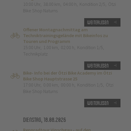
10:00 Uhr
,
38.00 km
,
04:00 h
,
Kondition 2/5
,
Ötzi
Bike Shop Naturns
Weiterlesen
Offener Montagnachmittag am
Techniktrainingsgelände mit Bikeinfos zu
Touren und Programm
15:00 Uhr
,
1.00 km
,
02:00 h
,
Kondition 1/5
,
Technikplatz
Weiterlesen
Bike- Info bei der Ötzi Bike Academy im Ötzi
Bike Shop Hauptstrasse 25
17:00 Uhr
,
0.00 km
,
00:00 h
,
Kondition 1/5
,
Ötzi
Bike Shop Naturns
Weiterlesen
Dienstag, 18.08.2026
Rennradtour Vinschgau - auf den