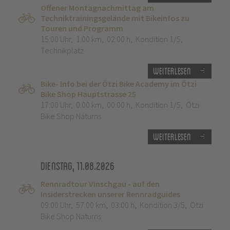
Offener Montagnachmittag am
Techniktrainingsgelände mit Bikeinfos zu
Touren und Programm
15:00 Uhr
,
1.00 km
,
02:00 h
,
Kondition 1/5
,
Technikplatz
Weiterlesen
Bike- Info bei der Ötzi Bike Academy im Ötzi
Bike Shop Hauptstrasse 25
17:00 Uhr
,
0.00 km
,
00:00 h
,
Kondition 1/5
,
Ötzi
Bike Shop Naturns
Weiterlesen
Dienstag, 11.08.2026
Rennradtour Vinschgau - auf den
Insiderstrecken unserer Rennradguides
09:00 Uhr
,
57.00 km
,
03:00 h
,
Kondition 3/5
,
Ötzi
Bike Shop Naturns