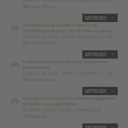
09:30 Uhr
,
44.00 km
,
04:30 h
,
Kondition 4/5
,
Ötzi
Bike Shop Naturns
Weiterlesen
Techniktraining Grundkurs (Basic) am
Techniktrainingsplatz der Ötzi Bike Academy
10:00 Uhr
,
15.00 km
,
03:00 h
,
Kondition 2/5
,
Ötzi
Bike Shop Naturns
Weiterlesen
E-Mountainbiketour zur Panoramaterasse
Bärenbad Alm
10:00 Uhr
,
45.00 km
,
04:00 h
,
Kondition 3/5
,
Ötzi
Bike Shop Naturns
Weiterlesen
Kids- Nachmittag am Techniktrainingsgelände
für Kinder und Jugendliche
16:30 Uhr
,
1.00 km
,
01:30 h
,
Kondition 2/5
,
Technikplatz
Weiterlesen