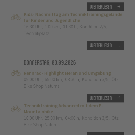
Weiterlesen
Kids- Nachmittag am Techniktrainingsgelände
für Kinder und Jugendliche
16:30 Uhr
,
1.00 km
,
01:30 h
,
Kondition 2/5
,
Technikplatz
Weiterlesen
Donnerstag, 03.09.2026
Rennrad- Highlight Meran und Umgebung
09:00 Uhr
,
65.00 km
,
03:30 h
,
Kondition 3/5
,
Ötzi
Bike Shop Naturns
Weiterlesen
Techniktraining Advanced mit dem E-
Mountainbike
10:00 Uhr
,
25.00 km
,
04:00 h
,
Kondition 3/5
,
Ötzi
Bike Shop Naturns