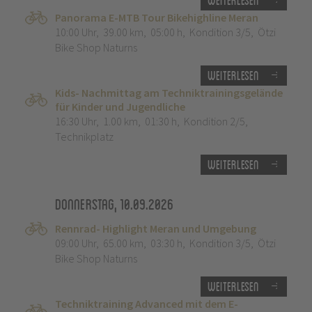
Weiterlesen
Panorama E-MTB Tour Bikehighline Meran
10:00 Uhr
,
39.00 km
,
05:00 h
,
Kondition 3/5
,
Ötzi
Bike Shop Naturns
Weiterlesen
Kids- Nachmittag am Techniktrainingsgelände
für Kinder und Jugendliche
16:30 Uhr
,
1.00 km
,
01:30 h
,
Kondition 2/5
,
Technikplatz
Weiterlesen
Donnerstag, 10.09.2026
Rennrad- Highlight Meran und Umgebung
09:00 Uhr
,
65.00 km
,
03:30 h
,
Kondition 3/5
,
Ötzi
Bike Shop Naturns
Weiterlesen
Techniktraining Advanced mit dem E-