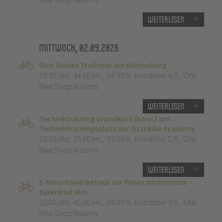
Weiterlesen
Mittwoch, 02.09.2026
Ötzi Guides Trailtour am Nörderberg
09:30 Uhr
,
44.00 km
,
04:30 h
,
Kondition 4/5
,
Ötzi
Bike Shop Naturns
Weiterlesen
Techniktraining Grundkurs (Basic) am
Techniktrainingsplatz der Ötzi Bike Academy
10:00 Uhr
,
15.00 km
,
03:00 h
,
Kondition 2/5
,
Ötzi
Bike Shop Naturns
Weiterlesen
E-Mountainbiketour zur Panoramaterasse
Bärenbad Alm
10:00 Uhr
,
45.00 km
,
04:00 h
,
Kondition 3/5
,
Ötzi
Bike Shop Naturns