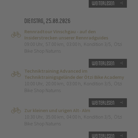
Weiterlesen
Dienstag, 25.08.2026
Rennradtour Vinschgau - auf den
Insiderstrecken unserer Rennradguides
09:00 Uhr
,
57.00 km
,
03:00 h
,
Kondition 3/5
,
Ötzi
Bike Shop Naturns
Weiterlesen
Techniktraining Advanced im
Techniktrainigsgelände der Ötzi Bike Academy
10:00 Uhr
,
20.00 km
,
03:00 h
,
Kondition 3/5
,
Ötzi
Bike Shop Naturns
Weiterlesen
Zur kleinen und urigen Alt- Alm
10:30 Uhr
,
35.00 km
,
04:00 h
,
Kondition 3/5
,
Ötzi
Bike Shop Naturns
Weiterlesen