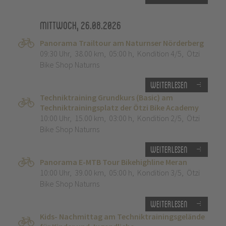
Mittwoch, 26.08.2026
Panorama Trailtour am Naturnser Nörderberg
09:30 Uhr
,
38.00 km
,
05:00 h
,
Kondition 4/5
,
Ötzi
Bike Shop Naturns
Weiterlesen
Techniktraining Grundkurs (Basic) am
Techniktrainingsplatz der Ötzi Bike Academy
10:00 Uhr
,
15.00 km
,
03:00 h
,
Kondition 2/5
,
Ötzi
Bike Shop Naturns
Weiterlesen
Panorama E-MTB Tour Bikehighline Meran
10:00 Uhr
,
39.00 km
,
05:00 h
,
Kondition 3/5
,
Ötzi
Bike Shop Naturns
Weiterlesen
Kids- Nachmittag am Techniktrainingsgelände