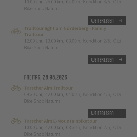
10:00 Uhr
,
25.00 km
,
04:00 h
,
Kondition 3/5
,
Ötzi
Bike Shop Naturns
Weiterlesen
Trailtour light am Nörderberg - Family
Trailtour
12:00 Uhr
,
13.00 km
,
03:00 h
,
Kondition 2/5
,
Ötzi
Bike Shop Naturns
Weiterlesen
Freitag, 28.08.2026
Tarscher Alm Trailtour
09:30 Uhr
,
42.00 km
,
04:00 h
,
Kondition 4/5
,
Ötzi
Bike Shop Naturns
Weiterlesen
Tarscher Alm E-Mountainbiketour
10:00 Uhr
,
42.00 km
,
03:30 h
,
Kondition 2/5
,
Ötzi
Bike Shop Naturns