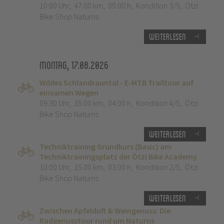
10:00 Uhr
,
47.00 km
,
05:00 h
,
Kondition 3/5
,
Ötzi
Bike Shop Naturns
Weiterlesen
Montag, 17.08.2026
Wildes Schlandrauntal - E-MTB Trailtour auf
einsamen Wegen
09:30 Uhr
,
35.00 km
,
04:00 h
,
Kondition 4/5
,
Ötzi
Bike Shop Naturns
Weiterlesen
Techniktraining Grundkurs (Basic) am
Techniktrainingsplatz der Ötzi Bike Academy
10:00 Uhr
,
15.00 km
,
03:00 h
,
Kondition 2/5
,
Ötzi
Bike Shop Naturns
Weiterlesen
Zwischen Apfelduft & Weingenuss: Die
Radgenusstour rund um Naturns