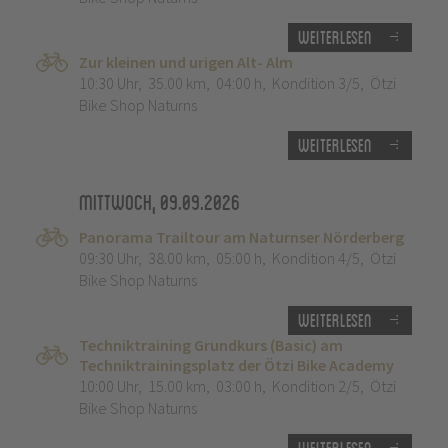
Weiterlesen
Zur kleinen und urigen Alt- Alm
10:30 Uhr
,
35.00 km
,
04:00 h
,
Kondition 3/5
,
Ötzi
Bike Shop Naturns
Weiterlesen
Mittwoch, 09.09.2026
Panorama Trailtour am Naturnser Nörderberg
09:30 Uhr
,
38.00 km
,
05:00 h
,
Kondition 4/5
,
Ötzi
Bike Shop Naturns
Weiterlesen
Techniktraining Grundkurs (Basic) am
Techniktrainingsplatz der Ötzi Bike Academy
10:00 Uhr
,
15.00 km
,
03:00 h
,
Kondition 2/5
,
Ötzi
Bike Shop Naturns