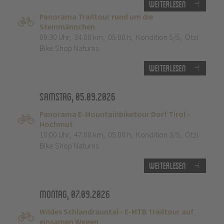
Weiterlesen
Panorama Trailtour rund um die
Steinmännchen
09:30 Uhr
,
34.00 km
,
05:00 h
,
Kondition 5/5
,
Ötzi
Bike Shop Naturns
Weiterlesen
Samstag, 05.09.2026
Panorama E-Mountainbiketour Dorf Tirol -
Hochmut
10:00 Uhr
,
47.00 km
,
05:00 h
,
Kondition 3/5
,
Ötzi
Bike Shop Naturns
Weiterlesen
Montag, 07.09.2026
Wildes Schlandrauntal - E-MTB Trailtour auf
einsamen Wegen