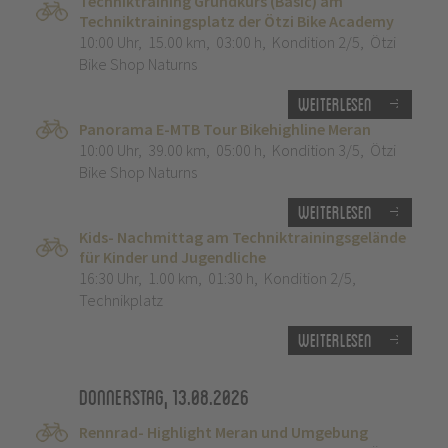
Techniktraining Grundkurs (Basic) am
Techniktrainingsplatz der Ötzi Bike Academy
10:00 Uhr
,
15.00 km
,
03:00 h
,
Kondition 2/5
,
Ötzi
Bike Shop Naturns
Weiterlesen
Panorama E-MTB Tour Bikehighline Meran
10:00 Uhr
,
39.00 km
,
05:00 h
,
Kondition 3/5
,
Ötzi
Bike Shop Naturns
Weiterlesen
Kids- Nachmittag am Techniktrainingsgelände
für Kinder und Jugendliche
16:30 Uhr
,
1.00 km
,
01:30 h
,
Kondition 2/5
,
Technikplatz
Weiterlesen
Donnerstag, 13.08.2026
Rennrad- Highlight Meran und Umgebung