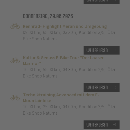
Donnerstag, 20.08.2026
Rennrad- Highlight Meran und Umgebung
09:00 Uhr
,
65.00 km
,
03:30 h
,
Kondition 3/5
,
Ötzi
Bike Shop Naturns
Weiterlesen
Kultur & Genuss E-Bike Tour "Der Laaser
Marmor"
10:00 Uhr
,
55.00 km
,
04:30 h
,
Kondition 2/5
,
Ötzi
Bike Shop Naturns
Weiterlesen
Techniktraining Advanced mit dem E-
Mountainbike
10:00 Uhr
,
25.00 km
,
04:00 h
,
Kondition 3/5
,
Ötzi
Bike Shop Naturns
Weiterlesen