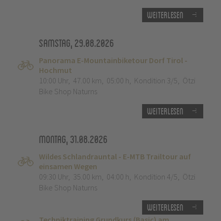
Weiterlesen
Samstag, 29.08.2026
Panorama E-Mountainbiketour Dorf Tirol -
Hochmut
10:00 Uhr
,
47.00 km
,
05:00 h
,
Kondition 3/5
,
Ötzi
Bike Shop Naturns
Weiterlesen
Montag, 31.08.2026
Wildes Schlandrauntal - E-MTB Trailtour auf
einsamen Wegen
09:30 Uhr
,
35.00 km
,
04:00 h
,
Kondition 4/5
,
Ötzi
Bike Shop Naturns
Weiterlesen
Techniktraining Grundkurs (Basic) am