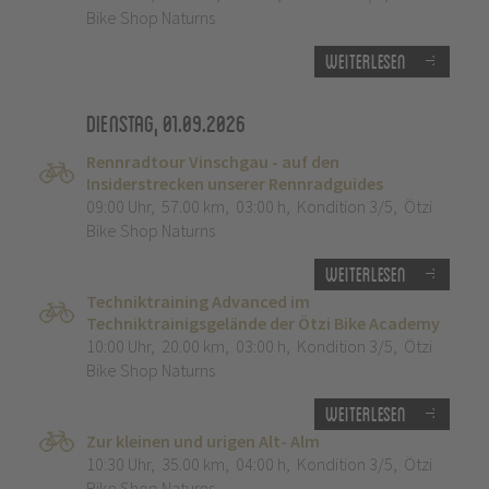
Bike Shop Naturns
Weiterlesen
Dienstag, 01.09.2026
Rennradtour Vinschgau - auf den
Insiderstrecken unserer Rennradguides
09:00 Uhr
,
57.00 km
,
03:00 h
,
Kondition 3/5
,
Ötzi
Bike Shop Naturns
Weiterlesen
Techniktraining Advanced im
Techniktrainigsgelände der Ötzi Bike Academy
10:00 Uhr
,
20.00 km
,
03:00 h
,
Kondition 3/5
,
Ötzi
Bike Shop Naturns
Weiterlesen
Zur kleinen und urigen Alt- Alm
10:30 Uhr
,
35.00 km
,
04:00 h
,
Kondition 3/5
,
Ötzi
Bike Shop Naturns