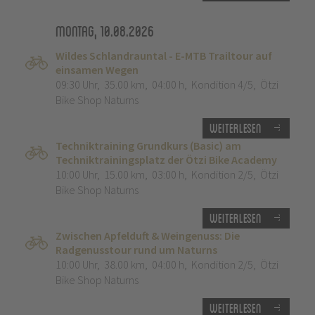
Montag, 10.08.2026
Wildes Schlandrauntal - E-MTB Trailtour auf
einsamen Wegen
09:30 Uhr
,
35.00 km
,
04:00 h
,
Kondition 4/5
,
Ötzi
Bike Shop Naturns
Weiterlesen
Techniktraining Grundkurs (Basic) am
Techniktrainingsplatz der Ötzi Bike Academy
10:00 Uhr
,
15.00 km
,
03:00 h
,
Kondition 2/5
,
Ötzi
Bike Shop Naturns
Weiterlesen
Zwischen Apfelduft & Weingenuss: Die
Radgenusstour rund um Naturns
10:00 Uhr
,
38.00 km
,
04:00 h
,
Kondition 2/5
,
Ötzi
Bike Shop Naturns
Weiterlesen