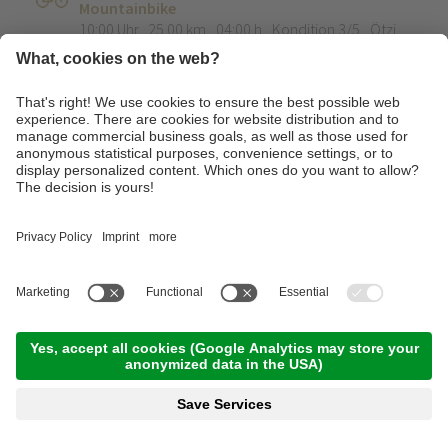
Mountainbike
10:00 Uhr
,
25.00 km
,
04:00 h
,
Kondition 3/5
,
Ötzi
Bike Shop Naturns
Weiterlesen
Genuss E-Bike Tour Kalterer See - "Die
schönsten Weindörfer Südtirols"
10:00 Uhr
,
46.00 km
,
04:00 h
,
Kondition 2/5
,
Ötzi
Bike Shop Naturns
Weiterlesen
Trailtour light am Nörderberg - Family
Trailtour
12:00 Uhr
,
13.00 km
,
03:00 h
,
Kondition 2/5
,
Ötzi
Bike Shop Naturns
Weiterlesen
Freitag, 11.09.2026
Panorama Trailtour rund um die