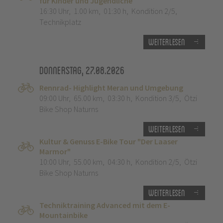
für Kinder und Jugendliche
16:30 Uhr
,
1.00 km
,
01:30 h
,
Kondition 2/5
,
Technikplatz
Weiterlesen
Donnerstag, 27.08.2026
Rennrad- Highlight Meran und Umgebung
09:00 Uhr
,
65.00 km
,
03:30 h
,
Kondition 3/5
,
Ötzi
Bike Shop Naturns
Weiterlesen
Kultur & Genuss E-Bike Tour "Der Laaser
Marmor"
10:00 Uhr
,
55.00 km
,
04:30 h
,
Kondition 2/5
,
Ötzi
Bike Shop Naturns
Weiterlesen
Techniktraining Advanced mit dem E-
Mountainbike