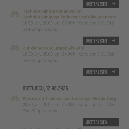
Weiterlesen
Techniktraining Advanced im
Techniktrainigsgelände der Ötzi Bike Academy
10:00 Uhr
,
20.00 km
,
03:00 h
,
Kondition 3/5
,
Ötzi
Bike Shop Naturns
Weiterlesen
Zur kleinen und urigen Alt- Alm
10:30 Uhr
,
35.00 km
,
04:00 h
,
Kondition 3/5
,
Ötzi
Bike Shop Naturns
Weiterlesen
Mittwoch, 12.08.2026
Panorama Trailtour am Naturnser Nörderberg
09:30 Uhr
,
38.00 km
,
05:00 h
,
Kondition 4/5
,
Ötzi
Bike Shop Naturns
Weiterlesen