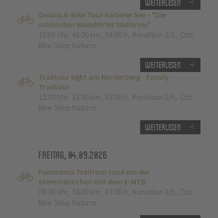
Weiterlesen
Genuss E-Bike Tour Kalterer See - "Die
schönsten Weindörfer Südtirols"
10:00 Uhr
,
46.00 km
,
04:00 h
,
Kondition 2/5
,
Ötzi
Bike Shop Naturns
Weiterlesen
Trailtour light am Nörderberg - Family
Trailtour
12:00 Uhr
,
13.00 km
,
03:00 h
,
Kondition 2/5
,
Ötzi
Bike Shop Naturns
Weiterlesen
Freitag, 04.09.2026
Panorama Trailtour rund um die
Steinmännchen mit dem E-MTB
09:30 Uhr
,
38.00 km
,
03:30 h
,
Kondition 3/5
,
Ötzi
Bike Shop Naturns