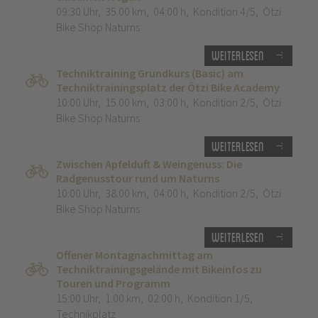
09:30 Uhr
,
35.00 km
,
04:00 h
,
Kondition 4/5
,
Ötzi
Bike Shop Naturns
Weiterlesen
Techniktraining Grundkurs (Basic) am
Techniktrainingsplatz der Ötzi Bike Academy
10:00 Uhr
,
15.00 km
,
03:00 h
,
Kondition 2/5
,
Ötzi
Bike Shop Naturns
Weiterlesen
Zwischen Apfelduft & Weingenuss: Die
Radgenusstour rund um Naturns
10:00 Uhr
,
38.00 km
,
04:00 h
,
Kondition 2/5
,
Ötzi
Bike Shop Naturns
Weiterlesen
Offener Montagnachmittag am
Techniktrainingsgelände mit Bikeinfos zu
Touren und Programm
15:00 Uhr
,
1.00 km
,
02:00 h
,
Kondition 1/5
,
Technikplatz