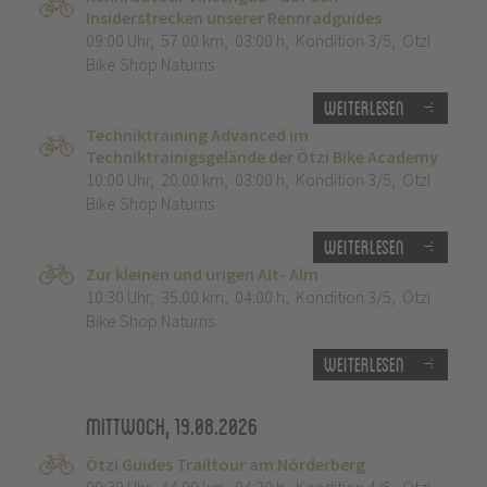
Insiderstrecken unserer Rennradguides
09:00 Uhr
,
57.00 km
,
03:00 h
,
Kondition 3/5
,
Ötzi
Bike Shop Naturns
Weiterlesen
Techniktraining Advanced im
Techniktrainigsgelände der Ötzi Bike Academy
10:00 Uhr
,
20.00 km
,
03:00 h
,
Kondition 3/5
,
Ötzi
Bike Shop Naturns
Weiterlesen
Zur kleinen und urigen Alt- Alm
10:30 Uhr
,
35.00 km
,
04:00 h
,
Kondition 3/5
,
Ötzi
Bike Shop Naturns
Weiterlesen
Mittwoch, 19.08.2026
Ötzi Guides Trailtour am Nörderberg