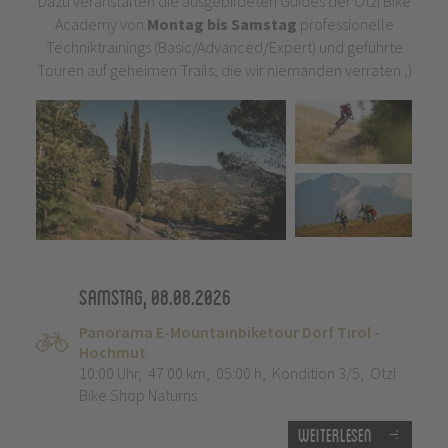
Dazu veranstalten die ausgebildeten Guides der Ötzi Bike
Academy von
Montag bis Samstag
professionelle
Techniktrainings (Basic/Advanced/Expert) und geführte
Touren auf geheimen Trails, die wir niemanden verraten ;)
Samstag, 08.08.2026
Panorama E-Mountainbiketour Dorf Tirol -
Hochmut
10:00 Uhr
,
47.00 km
,
05:00 h
,
Kondition 3/5
,
Ötzi
Bike Shop Naturns
Weiterlesen