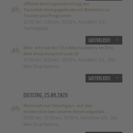
Offener Montagnachmittag am
Techniktrainingsgelände mit Bikeinfos zu
Touren und Programm
15:00 Uhr
,
1.00 km
,
02:00 h
,
Kondition 1/5
,
Technikplatz
Weiterlesen
Bike- Info bei der Ötzi Bike Academy im Ötzi
Bike Shop Hauptstrasse 25
17:00 Uhr
,
0.00 km
,
00:00 h
,
Kondition 1/5
,
Ötzi
Bike Shop Naturns
Weiterlesen
Dienstag, 25.08.2026
Rennradtour Vinschgau - auf den
Insiderstrecken unserer Rennradguides
09:00 Uhr
,
57.00 km
,
03:00 h
,
Kondition 3/5
,
Ötzi
Bike Shop Naturns