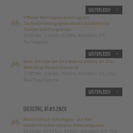
Weiterlesen
Offener Montagnachmittag am
Techniktrainingsgelände mit Bikeinfos zu
Touren und Programm
15:00 Uhr
,
1.00 km
,
02:00 h
,
Kondition 1/5
,
Technikplatz
Weiterlesen
Bike- Info bei der Ötzi Bike Academy im Ötzi
Bike Shop Hauptstrasse 25
17:00 Uhr
,
0.00 km
,
00:00 h
,
Kondition 1/5
,
Ötzi
Bike Shop Naturns
Weiterlesen
Dienstag, 01.09.2026
Rennradtour Vinschgau - auf den
Insiderstrecken unserer Rennradguides
09:00 Uhr
,
57.00 km
,
03:00 h
,
Kondition 3/5
,
Ötzi