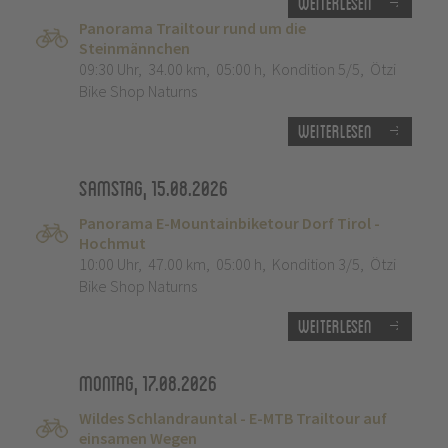
Weiterlesen
Panorama Trailtour rund um die
Steinmännchen
09:30 Uhr
,
34.00 km
,
05:00 h
,
Kondition 5/5
,
Ötzi
Bike Shop Naturns
Weiterlesen
Samstag, 15.08.2026
Panorama E-Mountainbiketour Dorf Tirol -
Hochmut
10:00 Uhr
,
47.00 km
,
05:00 h
,
Kondition 3/5
,
Ötzi
Bike Shop Naturns
Weiterlesen
Montag, 17.08.2026
Wildes Schlandrauntal - E-MTB Trailtour auf
einsamen Wegen