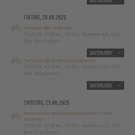
Weiterlesen
Freitag, 28.08.2026
Tarscher Alm Trailtour
09:30 Uhr
,
42.00 km
,
04:00 h
,
Kondition 4/5
,
Ötzi
Bike Shop Naturns
Weiterlesen
Tarscher Alm E-Mountainbiketour
10:00 Uhr
,
42.00 km
,
03:30 h
,
Kondition 2/5
,
Ötzi
Bike Shop Naturns
Weiterlesen
Samstag, 29.08.2026
Panorama E-Mountainbiketour Dorf Tirol -
Hochmut
10:00 Uhr
,
47.00 km
,
05:00 h
,
Kondition 3/5
,
Ötzi
Bike Shop Naturns