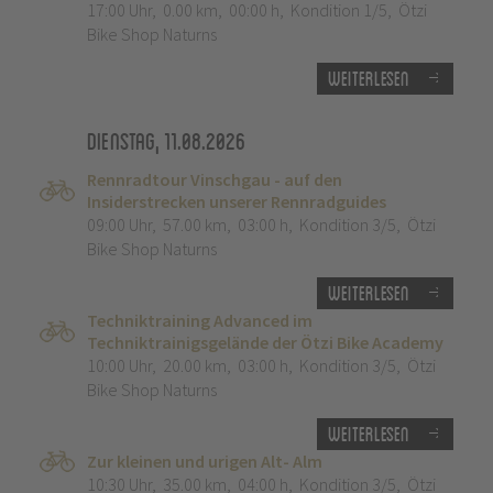
17:00 Uhr
,
0.00 km
,
00:00 h
,
Kondition 1/5
,
Ötzi
Bike Shop Naturns
Weiterlesen
Dienstag, 11.08.2026
Rennradtour Vinschgau - auf den
Insiderstrecken unserer Rennradguides
09:00 Uhr
,
57.00 km
,
03:00 h
,
Kondition 3/5
,
Ötzi
Bike Shop Naturns
Weiterlesen
Techniktraining Advanced im
Techniktrainigsgelände der Ötzi Bike Academy
10:00 Uhr
,
20.00 km
,
03:00 h
,
Kondition 3/5
,
Ötzi
Bike Shop Naturns
Weiterlesen
Zur kleinen und urigen Alt- Alm
10:30 Uhr
,
35.00 km
,
04:00 h
,
Kondition 3/5
,
Ötzi