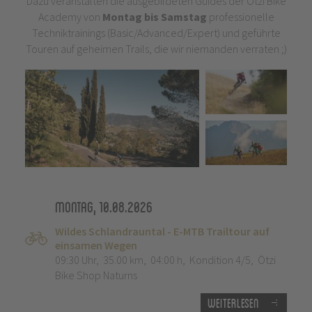
Dazu veranstalten die ausgebildeten Guides der Ötzi Bike
Academy von
Montag bis Samstag
professionelle
Techniktrainings (Basic/Advanced/Expert) und geführte
Touren auf geheimen Trails, die wir niemanden verraten ;)
Montag, 10.08.2026
Wildes Schlandrauntal - E-MTB Trailtour auf
einsamen Wegen
09:30 Uhr
,
35.00 km
,
04:00 h
,
Kondition 4/5
,
Ötzi
Bike Shop Naturns
Weiterlesen