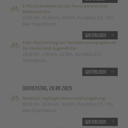
E-Mountainbiketour zur Panoramaterasse
Bärenbad Alm
10:00 Uhr
,
45.00 km
,
04:00 h
,
Kondition 3/5
,
Ötzi
Bike Shop Naturns
Weiterlesen
Kids- Nachmittag am Techniktrainingsgelände
für Kinder und Jugendliche
16:30 Uhr
,
1.00 km
,
01:30 h
,
Kondition 2/5
,
Technikplatz
Weiterlesen
Donnerstag, 20.08.2026
Rennrad- Highlight Meran und Umgebung
09:00 Uhr
,
65.00 km
,
03:30 h
,
Kondition 3/5
,
Ötzi
Bike Shop Naturns
Weiterlesen