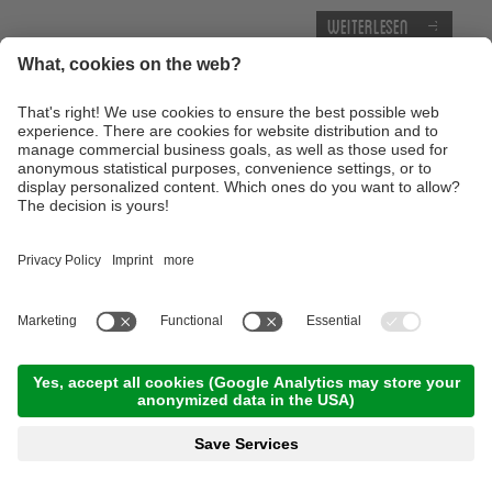
Weiterlesen
Trailtour light am Nörderberg - Family
Trailtour
12:00 Uhr
,
13.00 km
,
03:00 h
,
Kondition 2/5
,
Ötzi
Bike Shop Naturns
Weiterlesen
Freitag, 11.09.2026
Panorama Trailtour rund um die
Steinmännchen mit dem E-MTB
09:30 Uhr
,
38.00 km
,
03:30 h
,
Kondition 3/5
,
Ötzi
Bike Shop Naturns
Weiterlesen
Panorama Trailtour rund um die
Steinmännchen
09:30 Uhr
,
34.00 km
,
05:00 h
,
Kondition 5/5
,
Ötzi
Bike Shop Naturns