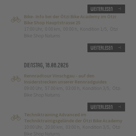
Weiterlesen
Bike- Info bei der Ötzi Bike Academy im Ötzi
Bike Shop Hauptstrasse 25
17:00 Uhr
,
0.00 km
,
00:00 h
,
Kondition 1/5
,
Ötzi
Bike Shop Naturns
Weiterlesen
Dienstag, 18.08.2026
Rennradtour Vinschgau - auf den
Insiderstrecken unserer Rennradguides
09:00 Uhr
,
57.00 km
,
03:00 h
,
Kondition 3/5
,
Ötzi
Bike Shop Naturns
Weiterlesen
Techniktraining Advanced im
Techniktrainigsgelände der Ötzi Bike Academy
10:00 Uhr
,
20.00 km
,
03:00 h
,
Kondition 3/5
,
Ötzi
Bike Shop Naturns