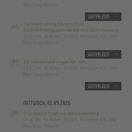
Bike Shop Naturns
Weiterlesen
Techniktraining Advanced im
Techniktrainigsgelände der Ötzi Bike Academy
10:00 Uhr
,
20.00 km
,
03:00 h
,
Kondition 3/5
,
Ötzi
Bike Shop Naturns
Weiterlesen
Zur kleinen und urigen Alt- Alm
10:30 Uhr
,
35.00 km
,
04:00 h
,
Kondition 3/5
,
Ötzi
Bike Shop Naturns
Weiterlesen
Mittwoch, 02.09.2026
Ötzi Guides Trailtour am Nörderberg
09:30 Uhr
,
44.00 km
,
04:30 h
,
Kondition 4/5
,
Ötzi
Bike Shop Naturns