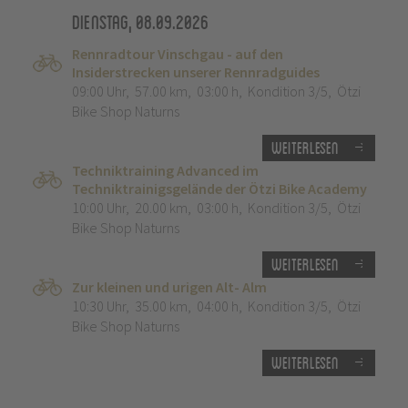
Dienstag, 08.09.2026
Rennradtour Vinschgau - auf den
Insiderstrecken unserer Rennradguides
09:00 Uhr
,
57.00 km
,
03:00 h
,
Kondition 3/5
,
Ötzi
Bike Shop Naturns
Weiterlesen
Techniktraining Advanced im
Techniktrainigsgelände der Ötzi Bike Academy
10:00 Uhr
,
20.00 km
,
03:00 h
,
Kondition 3/5
,
Ötzi
Bike Shop Naturns
Weiterlesen
Zur kleinen und urigen Alt- Alm
10:30 Uhr
,
35.00 km
,
04:00 h
,
Kondition 3/5
,
Ötzi
Bike Shop Naturns
Weiterlesen