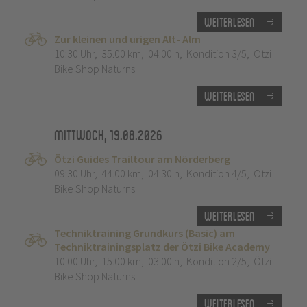
Weiterlesen
Zur kleinen und urigen Alt- Alm
10:30 Uhr
,
35.00 km
,
04:00 h
,
Kondition 3/5
,
Ötzi
Bike Shop Naturns
Weiterlesen
Mittwoch, 19.08.2026
Ötzi Guides Trailtour am Nörderberg
09:30 Uhr
,
44.00 km
,
04:30 h
,
Kondition 4/5
,
Ötzi
Bike Shop Naturns
Weiterlesen
Techniktraining Grundkurs (Basic) am
Techniktrainingsplatz der Ötzi Bike Academy
10:00 Uhr
,
15.00 km
,
03:00 h
,
Kondition 2/5
,
Ötzi
Bike Shop Naturns
Weiterlesen