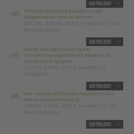
Weiterlesen
Zwischen Apfelduft & Weingenuss: Die
Radgenusstour rund um Naturns
10:00 Uhr
,
38.00 km
,
04:00 h
,
Kondition 2/5
,
Ötzi
Bike Shop Naturns
Weiterlesen
Offener Montagnachmittag am
Techniktrainingsgelände mit Bikeinfos zu
Touren und Programm
15:00 Uhr
,
1.00 km
,
02:00 h
,
Kondition 1/5
,
Technikplatz
Weiterlesen
Bike- Info bei der Ötzi Bike Academy im Ötzi
Bike Shop Hauptstrasse 25
17:00 Uhr
,
0.00 km
,
00:00 h
,
Kondition 1/5
,
Ötzi
Bike Shop Naturns
Weiterlesen