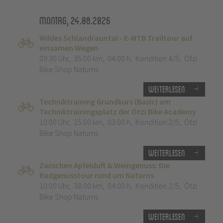
Montag, 24.08.2026
Wildes Schlandrauntal - E-MTB Trailtour auf
einsamen Wegen
09:30 Uhr
,
35.00 km
,
04:00 h
,
Kondition 4/5
,
Ötzi
Bike Shop Naturns
Weiterlesen
Techniktraining Grundkurs (Basic) am
Techniktrainingsplatz der Ötzi Bike Academy
10:00 Uhr
,
15.00 km
,
03:00 h
,
Kondition 2/5
,
Ötzi
Bike Shop Naturns
Weiterlesen
Zwischen Apfelduft & Weingenuss: Die
Radgenusstour rund um Naturns
10:00 Uhr
,
38.00 km
,
04:00 h
,
Kondition 2/5
,
Ötzi
Bike Shop Naturns
Weiterlesen