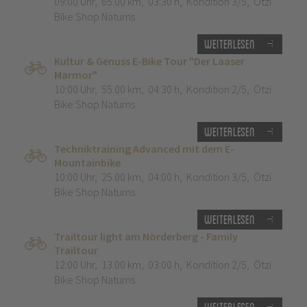
09:00 Uhr
,
65.00 km
,
03:30 h
,
Kondition 3/5
,
Ötzi
Bike Shop Naturns
Weiterlesen
Kultur & Genuss E-Bike Tour "Der Laaser
Marmor"
10:00 Uhr
,
55.00 km
,
04:30 h
,
Kondition 2/5
,
Ötzi
Bike Shop Naturns
Weiterlesen
Techniktraining Advanced mit dem E-
Mountainbike
10:00 Uhr
,
25.00 km
,
04:00 h
,
Kondition 3/5
,
Ötzi
Bike Shop Naturns
Weiterlesen
Trailtour light am Nörderberg - Family
Trailtour
12:00 Uhr
,
13.00 km
,
03:00 h
,
Kondition 2/5
,
Ötzi
Bike Shop Naturns