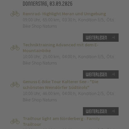
Donnerstag, 03.09.2026
Rennrad- Highlight Meran und Umgebung
09:00 Uhr
,
65.00 km
,
03:30 h
,
Kondition 3/5
,
Ötzi
Bike Shop Naturns
Weiterlesen
Techniktraining Advanced mit dem E-
Mountainbike
10:00 Uhr
,
25.00 km
,
04:00 h
,
Kondition 3/5
,
Ötzi
Bike Shop Naturns
Weiterlesen
Genuss E-Bike Tour Kalterer See - "Die
schönsten Weindörfer Südtirols"
10:00 Uhr
,
46.00 km
,
04:00 h
,
Kondition 2/5
,
Ötzi
Bike Shop Naturns
Weiterlesen
Trailtour light am Nörderberg - Family
Trailtour