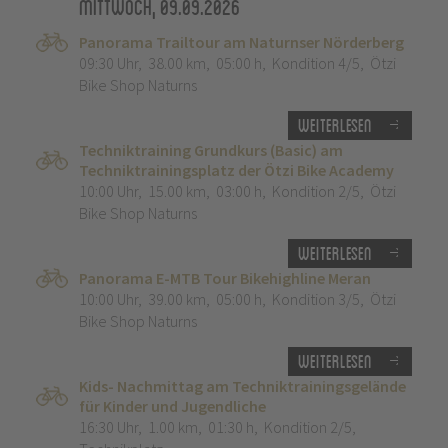
Mittwoch, 09.09.2026
Panorama Trailtour am Naturnser Nörderberg
09:30 Uhr
,
38.00 km
,
05:00 h
,
Kondition 4/5
,
Ötzi
Bike Shop Naturns
Weiterlesen
Techniktraining Grundkurs (Basic) am
Techniktrainingsplatz der Ötzi Bike Academy
10:00 Uhr
,
15.00 km
,
03:00 h
,
Kondition 2/5
,
Ötzi
Bike Shop Naturns
Weiterlesen
Panorama E-MTB Tour Bikehighline Meran
10:00 Uhr
,
39.00 km
,
05:00 h
,
Kondition 3/5
,
Ötzi
Bike Shop Naturns
Weiterlesen
Kids- Nachmittag am Techniktrainingsgelände
für Kinder und Jugendliche
16:30 Uhr
,
1.00 km
,
01:30 h
,
Kondition 2/5
,