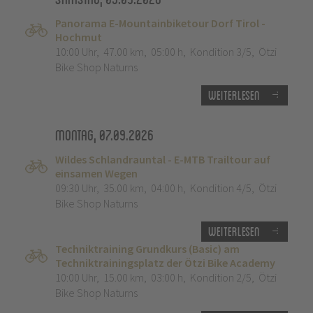
Panorama E-Mountainbiketour Dorf Tirol -
Hochmut
10:00 Uhr
,
47.00 km
,
05:00 h
,
Kondition 3/5
,
Ötzi
Bike Shop Naturns
Weiterlesen
Montag, 07.09.2026
Wildes Schlandrauntal - E-MTB Trailtour auf
einsamen Wegen
09:30 Uhr
,
35.00 km
,
04:00 h
,
Kondition 4/5
,
Ötzi
Bike Shop Naturns
Weiterlesen
Techniktraining Grundkurs (Basic) am
Techniktrainingsplatz der Ötzi Bike Academy
10:00 Uhr
,
15.00 km
,
03:00 h
,
Kondition 2/5
,
Ötzi
Bike Shop Naturns