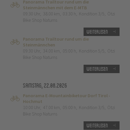
Panorama Trailtour rund um die
Steinmännchen mit dem E-MTB
09:30 Uhr
,
38.00 km
,
03:30 h
,
Kondition 3/5
,
Ötzi
Bike Shop Naturns
Weiterlesen
Panorama Trailtour rund um die
Steinmännchen
09:30 Uhr
,
34.00 km
,
05:00 h
,
Kondition 5/5
,
Ötzi
Bike Shop Naturns
Weiterlesen
Samstag, 22.08.2026
Panorama E-Mountainbiketour Dorf Tirol -
Hochmut
10:00 Uhr
,
47.00 km
,
05:00 h
,
Kondition 3/5
,
Ötzi
Bike Shop Naturns
Weiterlesen