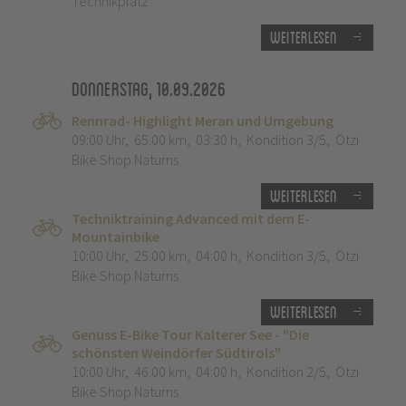
Technikplatz
Weiterlesen
Donnerstag, 10.09.2026
Rennrad- Highlight Meran und Umgebung
09:00 Uhr
,
65.00 km
,
03:30 h
,
Kondition 3/5
,
Ötzi
Bike Shop Naturns
Weiterlesen
Techniktraining Advanced mit dem E-
Mountainbike
10:00 Uhr
,
25.00 km
,
04:00 h
,
Kondition 3/5
,
Ötzi
Bike Shop Naturns
Weiterlesen
Genuss E-Bike Tour Kalterer See - "Die
schönsten Weindörfer Südtirols"
10:00 Uhr
,
46.00 km
,
04:00 h
,
Kondition 2/5
,
Ötzi
Bike Shop Naturns