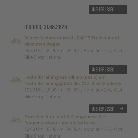
Weiterlesen
Montag, 31.08.2026
Wildes Schlandrauntal - E-MTB Trailtour auf
einsamen Wegen
09:30 Uhr
,
35.00 km
,
04:00 h
,
Kondition 4/5
,
Ötzi
Bike Shop Naturns
Weiterlesen
Techniktraining Grundkurs (Basic) am
Techniktrainingsplatz der Ötzi Bike Academy
10:00 Uhr
,
15.00 km
,
03:00 h
,
Kondition 2/5
,
Ötzi
Bike Shop Naturns
Weiterlesen
Zwischen Apfelduft & Weingenuss: Die
Radgenusstour rund um Naturns
10:00 Uhr
,
38.00 km
,
04:00 h
,
Kondition 2/5
,
Ötzi
Bike Shop Naturns