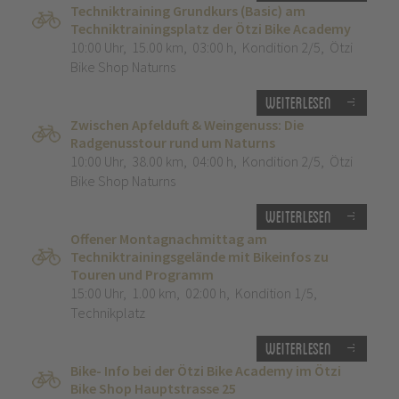
Techniktraining Grundkurs (Basic) am
Techniktrainingsplatz der Ötzi Bike Academy
10:00 Uhr
,
15.00 km
,
03:00 h
,
Kondition 2/5
,
Ötzi
Bike Shop Naturns
Weiterlesen
Zwischen Apfelduft & Weingenuss: Die
Radgenusstour rund um Naturns
10:00 Uhr
,
38.00 km
,
04:00 h
,
Kondition 2/5
,
Ötzi
Bike Shop Naturns
Weiterlesen
Offener Montagnachmittag am
Techniktrainingsgelände mit Bikeinfos zu
Touren und Programm
15:00 Uhr
,
1.00 km
,
02:00 h
,
Kondition 1/5
,
Technikplatz
Weiterlesen
Bike- Info bei der Ötzi Bike Academy im Ötzi
Bike Shop Hauptstrasse 25