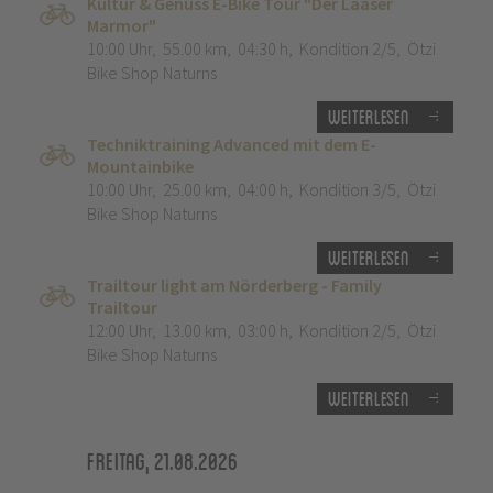
Kultur & Genuss E-Bike Tour "Der Laaser
Marmor"
10:00 Uhr
,
55.00 km
,
04:30 h
,
Kondition 2/5
,
Ötzi
Bike Shop Naturns
Weiterlesen
Techniktraining Advanced mit dem E-
Mountainbike
10:00 Uhr
,
25.00 km
,
04:00 h
,
Kondition 3/5
,
Ötzi
Bike Shop Naturns
Weiterlesen
Trailtour light am Nörderberg - Family
Trailtour
12:00 Uhr
,
13.00 km
,
03:00 h
,
Kondition 2/5
,
Ötzi
Bike Shop Naturns
Weiterlesen
Freitag, 21.08.2026