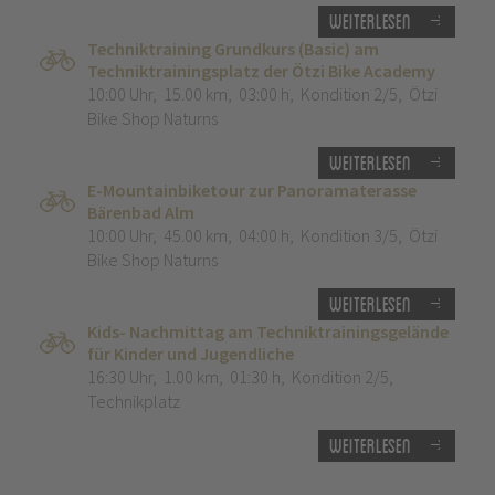
Weiterlesen
Techniktraining Grundkurs (Basic) am
Techniktrainingsplatz der Ötzi Bike Academy
10:00 Uhr
,
15.00 km
,
03:00 h
,
Kondition 2/5
,
Ötzi
Bike Shop Naturns
Weiterlesen
E-Mountainbiketour zur Panoramaterasse
Bärenbad Alm
10:00 Uhr
,
45.00 km
,
04:00 h
,
Kondition 3/5
,
Ötzi
Bike Shop Naturns
Weiterlesen
Kids- Nachmittag am Techniktrainingsgelände
für Kinder und Jugendliche
16:30 Uhr
,
1.00 km
,
01:30 h
,
Kondition 2/5
,
Technikplatz
Weiterlesen