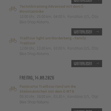
Weiterlesen
Techniktraining Advanced mit dem E-
Mountainbike
10:00 Uhr
,
25.00 km
,
04:00 h
,
Kondition 3/5
,
Ötzi
Bike Shop Naturns
Weiterlesen
Trailtour light am Nörderberg - Family
Trailtour
12:00 Uhr
,
13.00 km
,
03:00 h
,
Kondition 2/5
,
Ötzi
Bike Shop Naturns
Weiterlesen
Freitag, 14.08.2026
Panorama Trailtour rund um die
Steinmännchen mit dem E-MTB
09:30 Uhr
,
38.00 km
,
03:30 h
,
Kondition 3/5
,
Ötzi
Bike Shop Naturns