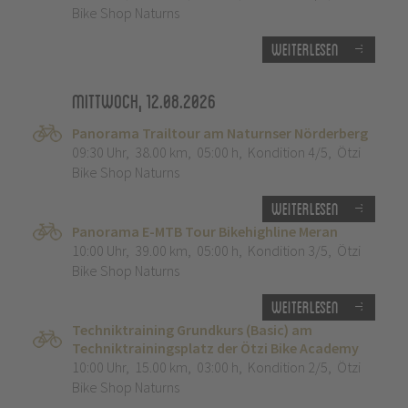
Bike Shop Naturns
Weiterlesen
Mittwoch, 12.08.2026
Panorama Trailtour am Naturnser Nörderberg
09:30 Uhr
,
38.00 km
,
05:00 h
,
Kondition 4/5
,
Ötzi
Bike Shop Naturns
Weiterlesen
Panorama E-MTB Tour Bikehighline Meran
10:00 Uhr
,
39.00 km
,
05:00 h
,
Kondition 3/5
,
Ötzi
Bike Shop Naturns
Weiterlesen
Techniktraining Grundkurs (Basic) am
Techniktrainingsplatz der Ötzi Bike Academy
10:00 Uhr
,
15.00 km
,
03:00 h
,
Kondition 2/5
,
Ötzi
Bike Shop Naturns