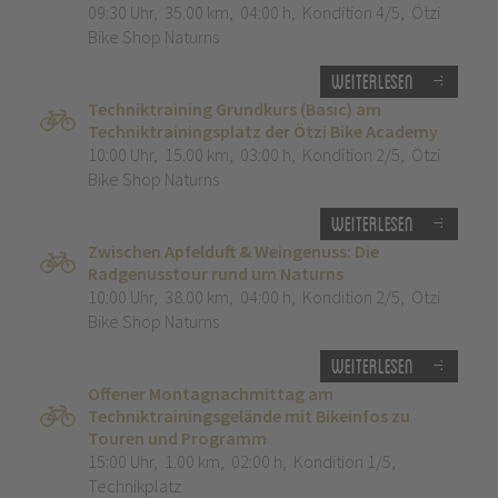
09:30 Uhr
,
35.00 km
,
04:00 h
,
Kondition 4/5
,
Ötzi
Bike Shop Naturns
Weiterlesen
Techniktraining Grundkurs (Basic) am
Techniktrainingsplatz der Ötzi Bike Academy
10:00 Uhr
,
15.00 km
,
03:00 h
,
Kondition 2/5
,
Ötzi
Bike Shop Naturns
Weiterlesen
Zwischen Apfelduft & Weingenuss: Die
Radgenusstour rund um Naturns
10:00 Uhr
,
38.00 km
,
04:00 h
,
Kondition 2/5
,
Ötzi
Bike Shop Naturns
Weiterlesen
Offener Montagnachmittag am
Techniktrainingsgelände mit Bikeinfos zu
Touren und Programm
15:00 Uhr
,
1.00 km
,
02:00 h
,
Kondition 1/5
,
Technikplatz