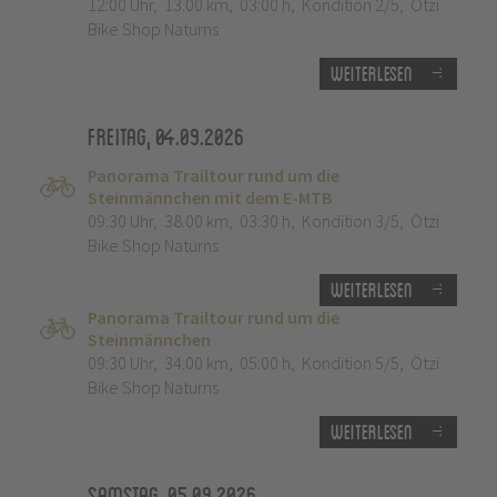
12:00 Uhr
,
13.00 km
,
03:00 h
,
Kondition 2/5
,
Ötzi
Bike Shop Naturns
Weiterlesen
Freitag, 04.09.2026
Panorama Trailtour rund um die
Steinmännchen mit dem E-MTB
09:30 Uhr
,
38.00 km
,
03:30 h
,
Kondition 3/5
,
Ötzi
Bike Shop Naturns
Weiterlesen
Panorama Trailtour rund um die
Steinmännchen
09:30 Uhr
,
34.00 km
,
05:00 h
,
Kondition 5/5
,
Ötzi
Bike Shop Naturns
Weiterlesen
Samstag, 05.09.2026