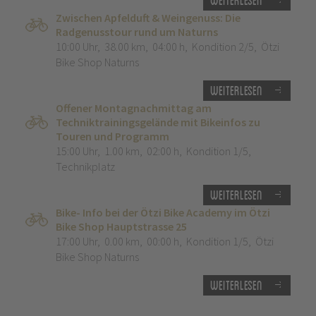
Weiterlesen
Zwischen Apfelduft & Weingenuss: Die
Radgenusstour rund um Naturns
10:00 Uhr
,
38.00 km
,
04:00 h
,
Kondition 2/5
,
Ötzi
Bike Shop Naturns
Weiterlesen
Offener Montagnachmittag am
Techniktrainingsgelände mit Bikeinfos zu
Touren und Programm
15:00 Uhr
,
1.00 km
,
02:00 h
,
Kondition 1/5
,
Technikplatz
Weiterlesen
Bike- Info bei der Ötzi Bike Academy im Ötzi
Bike Shop Hauptstrasse 25
17:00 Uhr
,
0.00 km
,
00:00 h
,
Kondition 1/5
,
Ötzi
Bike Shop Naturns
Weiterlesen