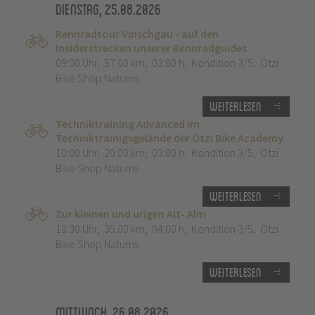
Dienstag, 25.08.2026
Rennradtour Vinschgau - auf den
Insiderstrecken unserer Rennradguides
09:00 Uhr
,
57.00 km
,
03:00 h
,
Kondition 3/5
,
Ötzi
Bike Shop Naturns
Weiterlesen
Techniktraining Advanced im
Techniktrainigsgelände der Ötzi Bike Academy
10:00 Uhr
,
20.00 km
,
03:00 h
,
Kondition 3/5
,
Ötzi
Bike Shop Naturns
Weiterlesen
Zur kleinen und urigen Alt- Alm
10:30 Uhr
,
35.00 km
,
04:00 h
,
Kondition 3/5
,
Ötzi
Bike Shop Naturns
Weiterlesen
Mittwoch, 26.08.2026