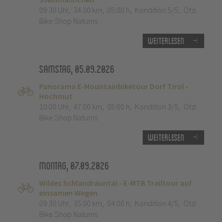
09:30 Uhr
,
34.00 km
,
05:00 h
,
Kondition 5/5
,
Ötzi
Bike Shop Naturns
Weiterlesen
Samstag, 05.09.2026
Panorama E-Mountainbiketour Dorf Tirol -
Hochmut
10:00 Uhr
,
47.00 km
,
05:00 h
,
Kondition 3/5
,
Ötzi
Bike Shop Naturns
Weiterlesen
Montag, 07.09.2026
Wildes Schlandrauntal - E-MTB Trailtour auf
einsamen Wegen
09:30 Uhr
,
35.00 km
,
04:00 h
,
Kondition 4/5
,
Ötzi
Bike Shop Naturns