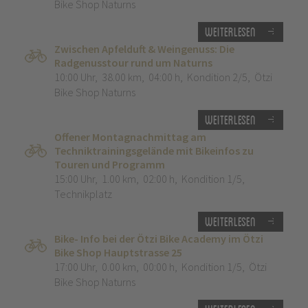
Bike Shop Naturns
Weiterlesen
Zwischen Apfelduft & Weingenuss: Die
Radgenusstour rund um Naturns
10:00 Uhr
,
38.00 km
,
04:00 h
,
Kondition 2/5
,
Ötzi
Bike Shop Naturns
Weiterlesen
Offener Montagnachmittag am
Techniktrainingsgelände mit Bikeinfos zu
Touren und Programm
15:00 Uhr
,
1.00 km
,
02:00 h
,
Kondition 1/5
,
Technikplatz
Weiterlesen
Bike- Info bei der Ötzi Bike Academy im Ötzi
Bike Shop Hauptstrasse 25
17:00 Uhr
,
0.00 km
,
00:00 h
,
Kondition 1/5
,
Ötzi
Bike Shop Naturns