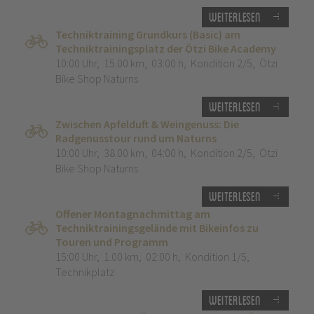
Weiterlesen
Techniktraining Grundkurs (Basic) am
Techniktrainingsplatz der Ötzi Bike Academy
10:00 Uhr
,
15.00 km
,
03:00 h
,
Kondition 2/5
,
Ötzi
Bike Shop Naturns
Weiterlesen
Zwischen Apfelduft & Weingenuss: Die
Radgenusstour rund um Naturns
10:00 Uhr
,
38.00 km
,
04:00 h
,
Kondition 2/5
,
Ötzi
Bike Shop Naturns
Weiterlesen
Offener Montagnachmittag am
Techniktrainingsgelände mit Bikeinfos zu
Touren und Programm
15:00 Uhr
,
1.00 km
,
02:00 h
,
Kondition 1/5
,
Technikplatz
Weiterlesen