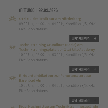
Mittwoch, 02.09.2026
Ötzi Guides Trailtour am Nörderberg
09:30 Uhr
,
44.00 km
,
04:30 h
,
Kondition 4/5
,
Ötzi
Bike Shop Naturns
Weiterlesen
Techniktraining Grundkurs (Basic) am
Techniktrainingsplatz der Ötzi Bike Academy
10:00 Uhr
,
15.00 km
,
03:00 h
,
Kondition 2/5
,
Ötzi
Bike Shop Naturns
Weiterlesen
E-Mountainbiketour zur Panoramaterasse
Bärenbad Alm
10:00 Uhr
,
45.00 km
,
04:00 h
,
Kondition 3/5
,
Ötzi
Bike Shop Naturns
Weiterlesen
Kids- Nachmittag am Techniktrainingsgelände