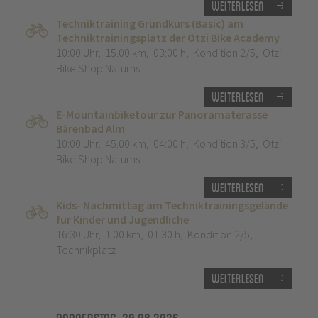
Weiterlesen
Techniktraining Grundkurs (Basic) am
Techniktrainingsplatz der Ötzi Bike Academy
10:00 Uhr
,
15.00 km
,
03:00 h
,
Kondition 2/5
,
Ötzi
Bike Shop Naturns
Weiterlesen
E-Mountainbiketour zur Panoramaterasse
Bärenbad Alm
10:00 Uhr
,
45.00 km
,
04:00 h
,
Kondition 3/5
,
Ötzi
Bike Shop Naturns
Weiterlesen
Kids- Nachmittag am Techniktrainingsgelände
für Kinder und Jugendliche
16:30 Uhr
,
1.00 km
,
01:30 h
,
Kondition 2/5
,
Technikplatz
Weiterlesen