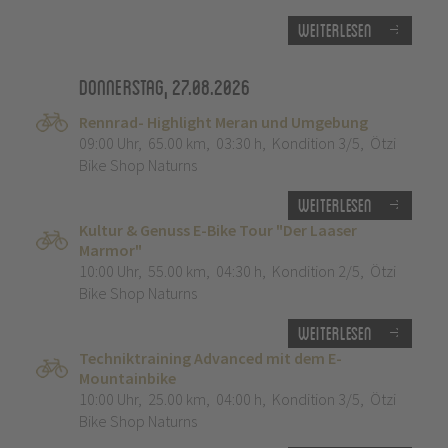
Weiterlesen
Donnerstag, 27.08.2026
Rennrad- Highlight Meran und Umgebung
09:00 Uhr
,
65.00 km
,
03:30 h
,
Kondition 3/5
,
Ötzi
Bike Shop Naturns
Weiterlesen
Kultur & Genuss E-Bike Tour "Der Laaser
Marmor"
10:00 Uhr
,
55.00 km
,
04:30 h
,
Kondition 2/5
,
Ötzi
Bike Shop Naturns
Weiterlesen
Techniktraining Advanced mit dem E-
Mountainbike
10:00 Uhr
,
25.00 km
,
04:00 h
,
Kondition 3/5
,
Ötzi
Bike Shop Naturns