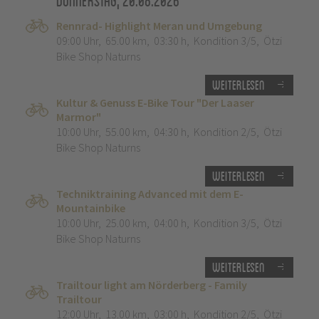
Donnerstag, 20.08.2026
Rennrad- Highlight Meran und Umgebung
09:00 Uhr
,
65.00 km
,
03:30 h
,
Kondition 3/5
,
Ötzi
Bike Shop Naturns
Weiterlesen
Kultur & Genuss E-Bike Tour "Der Laaser
Marmor"
10:00 Uhr
,
55.00 km
,
04:30 h
,
Kondition 2/5
,
Ötzi
Bike Shop Naturns
Weiterlesen
Techniktraining Advanced mit dem E-
Mountainbike
10:00 Uhr
,
25.00 km
,
04:00 h
,
Kondition 3/5
,
Ötzi
Bike Shop Naturns
Weiterlesen
Trailtour light am Nörderberg - Family
Trailtour
12:00 Uhr
,
13.00 km
,
03:00 h
,
Kondition 2/5
,
Ötzi