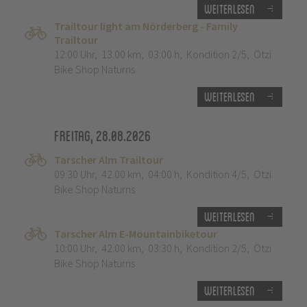
Weiterlesen
Trailtour light am Nörderberg - Family
Trailtour
12:00 Uhr
,
13.00 km
,
03:00 h
,
Kondition 2/5
,
Ötzi
Bike Shop Naturns
Weiterlesen
Freitag, 28.08.2026
Tarscher Alm Trailtour
09:30 Uhr
,
42.00 km
,
04:00 h
,
Kondition 4/5
,
Ötzi
Bike Shop Naturns
Weiterlesen
Tarscher Alm E-Mountainbiketour
10:00 Uhr
,
42.00 km
,
03:30 h
,
Kondition 2/5
,
Ötzi
Bike Shop Naturns
Weiterlesen