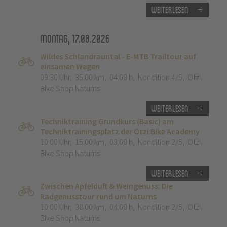
Weiterlesen
Montag, 17.08.2026
Wildes Schlandrauntal - E-MTB Trailtour auf
einsamen Wegen
09:30 Uhr
,
35.00 km
,
04:00 h
,
Kondition 4/5
,
Ötzi
Bike Shop Naturns
Weiterlesen
Techniktraining Grundkurs (Basic) am
Techniktrainingsplatz der Ötzi Bike Academy
10:00 Uhr
,
15.00 km
,
03:00 h
,
Kondition 2/5
,
Ötzi
Bike Shop Naturns
Weiterlesen
Zwischen Apfelduft & Weingenuss: Die
Radgenusstour rund um Naturns
10:00 Uhr
,
38.00 km
,
04:00 h
,
Kondition 2/5
,
Ötzi
Bike Shop Naturns