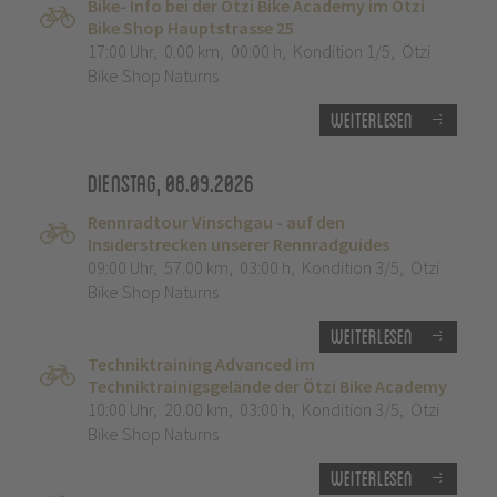
Bike- Info bei der Ötzi Bike Academy im Ötzi
Bike Shop Hauptstrasse 25
17:00 Uhr
,
0.00 km
,
00:00 h
,
Kondition 1/5
,
Ötzi
Bike Shop Naturns
Weiterlesen
Dienstag, 08.09.2026
Rennradtour Vinschgau - auf den
Insiderstrecken unserer Rennradguides
09:00 Uhr
,
57.00 km
,
03:00 h
,
Kondition 3/5
,
Ötzi
Bike Shop Naturns
Weiterlesen
Techniktraining Advanced im
Techniktrainigsgelände der Ötzi Bike Academy
10:00 Uhr
,
20.00 km
,
03:00 h
,
Kondition 3/5
,
Ötzi
Bike Shop Naturns
Weiterlesen