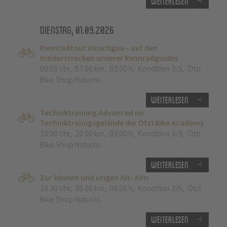
Weiterlesen
Dienstag, 01.09.2026
Rennradtour Vinschgau - auf den
Insiderstrecken unserer Rennradguides
09:00 Uhr
,
57.00 km
,
03:00 h
,
Kondition 3/5
,
Ötzi
Bike Shop Naturns
Weiterlesen
Techniktraining Advanced im
Techniktrainigsgelände der Ötzi Bike Academy
10:00 Uhr
,
20.00 km
,
03:00 h
,
Kondition 3/5
,
Ötzi
Bike Shop Naturns
Weiterlesen
Zur kleinen und urigen Alt- Alm
10:30 Uhr
,
35.00 km
,
04:00 h
,
Kondition 3/5
,
Ötzi
Bike Shop Naturns
Weiterlesen