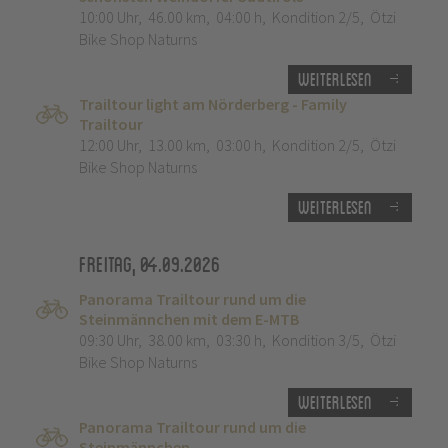
10:00 Uhr
,
46.00 km
,
04:00 h
,
Kondition 2/5
,
Ötzi
Bike Shop Naturns
Weiterlesen
Trailtour light am Nörderberg - Family
Trailtour
12:00 Uhr
,
13.00 km
,
03:00 h
,
Kondition 2/5
,
Ötzi
Bike Shop Naturns
Weiterlesen
Freitag, 04.09.2026
Panorama Trailtour rund um die
Steinmännchen mit dem E-MTB
09:30 Uhr
,
38.00 km
,
03:30 h
,
Kondition 3/5
,
Ötzi
Bike Shop Naturns
Weiterlesen
Panorama Trailtour rund um die
Steinmännchen