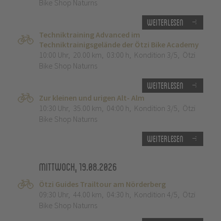
Bike Shop Naturns
Weiterlesen
Techniktraining Advanced im
Techniktrainigsgelände der Ötzi Bike Academy
10:00 Uhr
,
20.00 km
,
03:00 h
,
Kondition 3/5
,
Ötzi
Bike Shop Naturns
Weiterlesen
Zur kleinen und urigen Alt- Alm
10:30 Uhr
,
35.00 km
,
04:00 h
,
Kondition 3/5
,
Ötzi
Bike Shop Naturns
Weiterlesen
Mittwoch, 19.08.2026
Ötzi Guides Trailtour am Nörderberg
09:30 Uhr
,
44.00 km
,
04:30 h
,
Kondition 4/5
,
Ötzi
Bike Shop Naturns