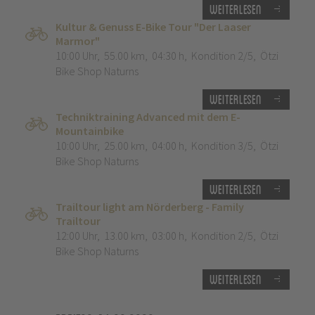
Weiterlesen
Kultur & Genuss E-Bike Tour "Der Laaser
Marmor"
10:00 Uhr
,
55.00 km
,
04:30 h
,
Kondition 2/5
,
Ötzi
Bike Shop Naturns
Weiterlesen
Techniktraining Advanced mit dem E-
Mountainbike
10:00 Uhr
,
25.00 km
,
04:00 h
,
Kondition 3/5
,
Ötzi
Bike Shop Naturns
Weiterlesen
Trailtour light am Nörderberg - Family
Trailtour
12:00 Uhr
,
13.00 km
,
03:00 h
,
Kondition 2/5
,
Ötzi
Bike Shop Naturns
Weiterlesen