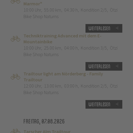
Marmor"
10:00 Uhr
,
55.00 km
,
04:30 h
,
Kondition 2/5
,
Ötzi
Bike Shop Naturns
Weiterlesen
Techniktraining Advanced mit dem E-
Mountainbike
10:00 Uhr
,
25.00 km
,
04:00 h
,
Kondition 3/5
,
Ötzi
Bike Shop Naturns
Weiterlesen
Trailtour light am Nörderberg - Family
Trailtour
12:00 Uhr
,
13.00 km
,
03:00 h
,
Kondition 2/5
,
Ötzi
Bike Shop Naturns
Weiterlesen
Freitag, 07.08.2026
Tarscher Alm Trailtour