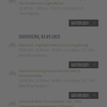
für Kinder und Jugendliche
16:30 Uhr
,
1.00 km
,
01:30 h
,
Kondition 2/5
,
Technikplatz
Weiterlesen
Donnerstag, 03.09.2026
Rennrad- Highlight Meran und Umgebung
09:00 Uhr
,
65.00 km
,
03:30 h
,
Kondition 3/5
,
Ötzi
Bike Shop Naturns
Weiterlesen
Techniktraining Advanced mit dem E-
Mountainbike
10:00 Uhr
,
25.00 km
,
04:00 h
,
Kondition 3/5
,
Ötzi
Bike Shop Naturns
Weiterlesen
Genuss E-Bike Tour Kalterer See - "Die
schönsten Weindörfer Südtirols"