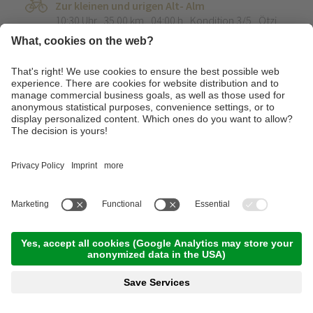
Zur kleinen und urigen Alt- Alm
10:30 Uhr
,
35.00 km
,
04:00 h
,
Kondition 3/5
,
Ötzi
Bike Shop Naturns
Weiterlesen
Mittwoch, 09.09.2026
Panorama Trailtour am Naturnser Nörderberg
09:30 Uhr
,
38.00 km
,
05:00 h
,
Kondition 4/5
,
Ötzi
Bike Shop Naturns
Weiterlesen
Techniktraining Grundkurs (Basic) am
Techniktrainingsplatz der Ötzi Bike Academy
10:00 Uhr
,
15.00 km
,
03:00 h
,
Kondition 2/5
,
Ötzi
Bike Shop Naturns
Weiterlesen
Panorama E-MTB Tour Bikehighline Meran
10:00 Uhr
,
39.00 km
,
05:00 h
,
Kondition 3/5
,
Ötzi