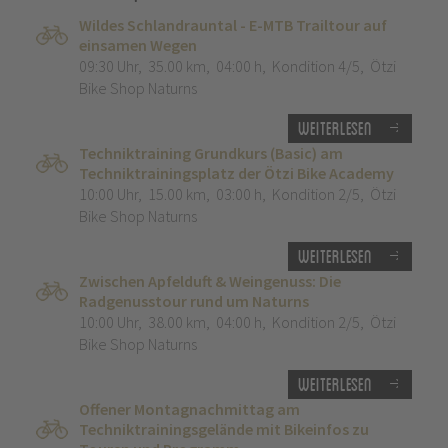
Wildes Schlandrauntal - E-MTB Trailtour auf
einsamen Wegen
09:30 Uhr
,
35.00 km
,
04:00 h
,
Kondition 4/5
,
Ötzi
Bike Shop Naturns
Weiterlesen
Techniktraining Grundkurs (Basic) am
Techniktrainingsplatz der Ötzi Bike Academy
10:00 Uhr
,
15.00 km
,
03:00 h
,
Kondition 2/5
,
Ötzi
Bike Shop Naturns
Weiterlesen
Zwischen Apfelduft & Weingenuss: Die
Radgenusstour rund um Naturns
10:00 Uhr
,
38.00 km
,
04:00 h
,
Kondition 2/5
,
Ötzi
Bike Shop Naturns
Weiterlesen
Offener Montagnachmittag am
Techniktrainingsgelände mit Bikeinfos zu