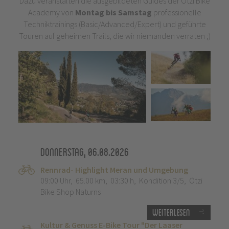
Dazu veranstalten die ausgebildeten Guides der Ötzi Bike
Academy von
Montag bis Samstag
professionelle
Techniktrainings (Basic/Advanced/Expert) und geführte
Touren auf geheimen Trails, die wir niemanden verraten ;)
Donnerstag, 06.08.2026
Rennrad- Highlight Meran und Umgebung
09:00 Uhr
,
65.00 km
,
03:30 h
,
Kondition 3/5
,
Ötzi
Bike Shop Naturns
Weiterlesen
Kultur & Genuss E-Bike Tour "Der Laaser