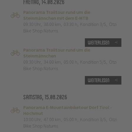
Freitag, 14.08.2026
Panorama Trailtour rund um die
Steinmännchen mit dem E-MTB
09:30 Uhr
,
38.00 km
,
03:30 h
,
Kondition 3/5
,
Ötzi
Bike Shop Naturns
Weiterlesen
Panorama Trailtour rund um die
Steinmännchen
09:30 Uhr
,
34.00 km
,
05:00 h
,
Kondition 5/5
,
Ötzi
Bike Shop Naturns
Weiterlesen
Samstag, 15.08.2026
Panorama E-Mountainbiketour Dorf Tirol -
Hochmut
10:00 Uhr
,
47.00 km
,
05:00 h
,
Kondition 3/5
,
Ötzi
Bike Shop Naturns