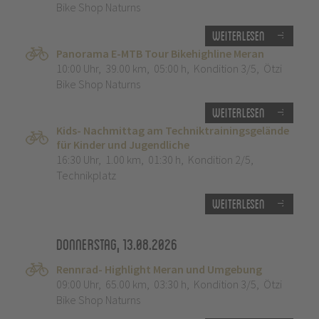
Bike Shop Naturns
Weiterlesen
Panorama E-MTB Tour Bikehighline Meran
10:00 Uhr
,
39.00 km
,
05:00 h
,
Kondition 3/5
,
Ötzi
Bike Shop Naturns
Weiterlesen
Kids- Nachmittag am Techniktrainingsgelände
für Kinder und Jugendliche
16:30 Uhr
,
1.00 km
,
01:30 h
,
Kondition 2/5
,
Technikplatz
Weiterlesen
Donnerstag, 13.08.2026
Rennrad- Highlight Meran und Umgebung
09:00 Uhr
,
65.00 km
,
03:30 h
,
Kondition 3/5
,
Ötzi
Bike Shop Naturns