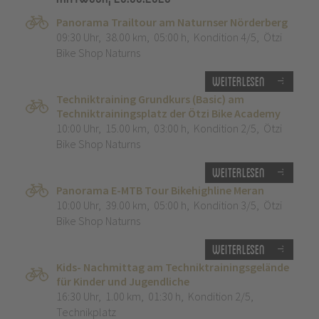
Panorama Trailtour am Naturnser Nörderberg
09:30 Uhr
,
38.00 km
,
05:00 h
,
Kondition 4/5
,
Ötzi
Bike Shop Naturns
Weiterlesen
Techniktraining Grundkurs (Basic) am
Techniktrainingsplatz der Ötzi Bike Academy
10:00 Uhr
,
15.00 km
,
03:00 h
,
Kondition 2/5
,
Ötzi
Bike Shop Naturns
Weiterlesen
Panorama E-MTB Tour Bikehighline Meran
10:00 Uhr
,
39.00 km
,
05:00 h
,
Kondition 3/5
,
Ötzi
Bike Shop Naturns
Weiterlesen
Kids- Nachmittag am Techniktrainingsgelände
für Kinder und Jugendliche
16:30 Uhr
,
1.00 km
,
01:30 h
,
Kondition 2/5
,
Technikplatz