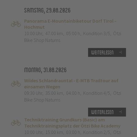
Samstag, 29.08.2026
Panorama E-Mountainbiketour Dorf Tirol -
Hochmut
10:00 Uhr
,
47.00 km
,
05:00 h
,
Kondition 3/5
,
Ötzi
Bike Shop Naturns
Weiterlesen
Montag, 31.08.2026
Wildes Schlandrauntal - E-MTB Trailtour auf
einsamen Wegen
09:30 Uhr
,
35.00 km
,
04:00 h
,
Kondition 4/5
,
Ötzi
Bike Shop Naturns
Weiterlesen
Techniktraining Grundkurs (Basic) am
Techniktrainingsplatz der Ötzi Bike Academy
10:00 Uhr
,
15.00 km
,
03:00 h
,
Kondition 2/5
,
Ötzi