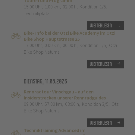
Touren und Programm
15:00 Uhr
,
1.00 km
,
02:00 h
,
Kondition 1/5
,
Technikplatz
Weiterlesen
Bike- Info bei der Ötzi Bike Academy im Ötzi
Bike Shop Hauptstrasse 25
17:00 Uhr
,
0.00 km
,
00:00 h
,
Kondition 1/5
,
Ötzi
Bike Shop Naturns
Weiterlesen
Dienstag, 11.08.2026
Rennradtour Vinschgau - auf den
Insiderstrecken unserer Rennradguides
09:00 Uhr
,
57.00 km
,
03:00 h
,
Kondition 3/5
,
Ötzi
Bike Shop Naturns
Weiterlesen
Techniktraining Advanced im