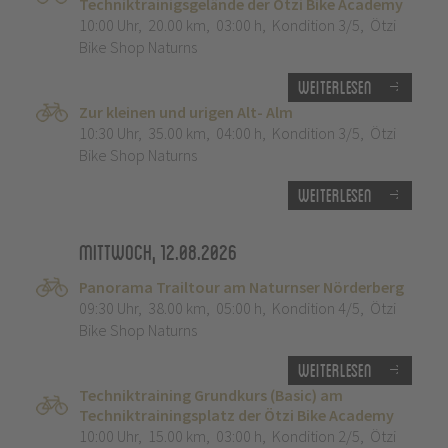
Techniktrainigsgelände der Ötzi Bike Academy
10:00 Uhr
,
20.00 km
,
03:00 h
,
Kondition 3/5
,
Ötzi
Bike Shop Naturns
Weiterlesen
Zur kleinen und urigen Alt- Alm
10:30 Uhr
,
35.00 km
,
04:00 h
,
Kondition 3/5
,
Ötzi
Bike Shop Naturns
Weiterlesen
Mittwoch, 12.08.2026
Panorama Trailtour am Naturnser Nörderberg
09:30 Uhr
,
38.00 km
,
05:00 h
,
Kondition 4/5
,
Ötzi
Bike Shop Naturns
Weiterlesen
Techniktraining Grundkurs (Basic) am
Techniktrainingsplatz der Ötzi Bike Academy
10:00 Uhr
,
15.00 km
,
03:00 h
,
Kondition 2/5
,
Ötzi