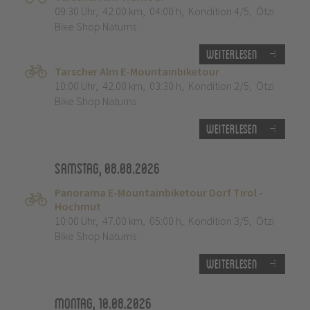
09:30 Uhr
,
42.00 km
,
04:00 h
,
Kondition 4/5
,
Ötzi
Bike Shop Naturns
Weiterlesen
Tarscher Alm E-Mountainbiketour
10:00 Uhr
,
42.00 km
,
03:30 h
,
Kondition 2/5
,
Ötzi
Bike Shop Naturns
Weiterlesen
Samstag, 08.08.2026
Panorama E-Mountainbiketour Dorf Tirol -
Hochmut
10:00 Uhr
,
47.00 km
,
05:00 h
,
Kondition 3/5
,
Ötzi
Bike Shop Naturns
Weiterlesen
Montag, 10.08.2026