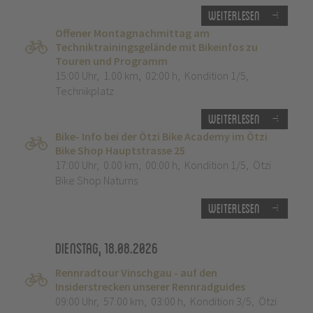
Weiterlesen
Offener Montagnachmittag am
Techniktrainingsgelände mit Bikeinfos zu
Touren und Programm
15:00 Uhr
,
1.00 km
,
02:00 h
,
Kondition 1/5
,
Technikplatz
Weiterlesen
Bike- Info bei der Ötzi Bike Academy im Ötzi
Bike Shop Hauptstrasse 25
17:00 Uhr
,
0.00 km
,
00:00 h
,
Kondition 1/5
,
Ötzi
Bike Shop Naturns
Weiterlesen
Dienstag, 18.08.2026
Rennradtour Vinschgau - auf den
Insiderstrecken unserer Rennradguides
09:00 Uhr
,
57.00 km
,
03:00 h
,
Kondition 3/5
,
Ötzi