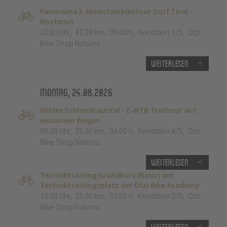
Panorama E-Mountainbiketour Dorf Tirol -
Hochmut
10:00 Uhr
,
47.00 km
,
05:00 h
,
Kondition 3/5
,
Ötzi
Bike Shop Naturns
Weiterlesen
Montag, 24.08.2026
Wildes Schlandrauntal - E-MTB Trailtour auf
einsamen Wegen
09:30 Uhr
,
35.00 km
,
04:00 h
,
Kondition 4/5
,
Ötzi
Bike Shop Naturns
Weiterlesen
Techniktraining Grundkurs (Basic) am
Techniktrainingsplatz der Ötzi Bike Academy
10:00 Uhr
,
15.00 km
,
03:00 h
,
Kondition 2/5
,
Ötzi
Bike Shop Naturns