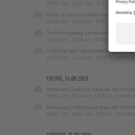
09:00 Uhr
,
65.00 km
,
03:30 h
,
Konditio
Kultur & Genuss E-Bike Tour "Der Laa
10:00 Uhr
,
55.00 km
,
04:30 h
,
Konditio
Techniktraining Advanced mit dem E-
10:00 Uhr
,
25.00 km
,
04:00 h
,
Konditio
Trailtour light am Nörderberg - Family
12:00 Uhr
,
13.00 km
,
03:00 h
,
Konditio
Freitag, 14.08.2026
Panorama Trailtour rund um die Ste
09:30 Uhr
,
38.00 km
,
03:30 h
,
Konditio
Panorama Trailtour rund um die Stei
09:30 Uhr
,
34.00 km
,
05:00 h
,
Konditio
Samstag, 15.08.2026