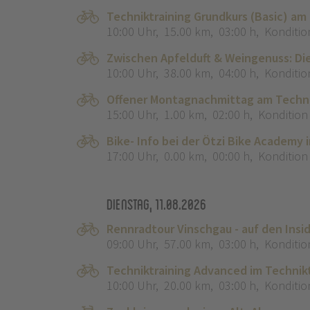
Techniktraining Grundkurs (Basic) am
10:00 Uhr
,
15.00 km
,
03:00 h
,
Konditio
Zwischen Apfelduft & Weingenuss: Di
10:00 Uhr
,
38.00 km
,
04:00 h
,
Konditio
Offener Montagnachmittag am Techni
15:00 Uhr
,
1.00 km
,
02:00 h
,
Kondition
Bike- Info bei der Ötzi Bike Academy 
17:00 Uhr
,
0.00 km
,
00:00 h
,
Kondition
Dienstag, 11.08.2026
Rennradtour Vinschgau - auf den Insi
09:00 Uhr
,
57.00 km
,
03:00 h
,
Konditio
Techniktraining Advanced im Technik
10:00 Uhr
,
20.00 km
,
03:00 h
,
Konditio