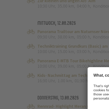
Zur kleinen und urigen Alt- Alm
10:30 Uhr
,
35.00 km
,
04:00 h
,
Konditio
Mittwoch, 12.08.2026
Panorama Trailtour am Naturnser Nör
09:30 Uhr
,
38.00 km
,
05:00 h
,
Konditio
Techniktraining Grundkurs (Basic) am
10:00 Uhr
,
15.00 km
,
03:00 h
,
Konditio
Panorama E-MTB Tour Bikehighline M
10:00 Uhr
,
39.00 km
,
05:00 h
,
Konditio
Kids- Nachmittag am Techniktraining
16:30 Uhr
,
1.00 km
,
01:30 h
,
Kondition
Donnerstag, 13.08.2026
Rennrad- Highlight Meran und Umgeb