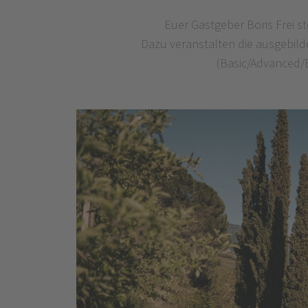
Euer Gastgeber Boris Frei s
Dazu veranstalten die ausgebil
(Basic/Advanced/E