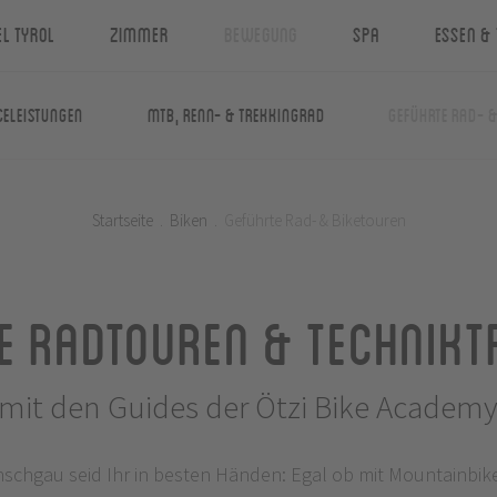
el Tyrol
Zimmer
Bewegung
Spa
Essen & 
celeistungen
MTB, Renn- & Trekkingrad
Geführte Rad- 
Startseite
.
Biken
.
Geführte Rad- & Biketouren
e Radtouren & Technikt
mit den Guides der Ötzi Bike Academ
nschgau seid Ihr in besten Händen: Egal ob mit Mountainbik