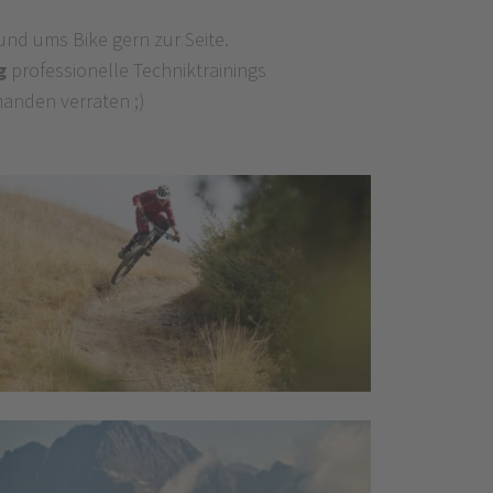
und ums Bike gern zur Seite.
g
professionelle Techniktrainings
manden verraten ;)