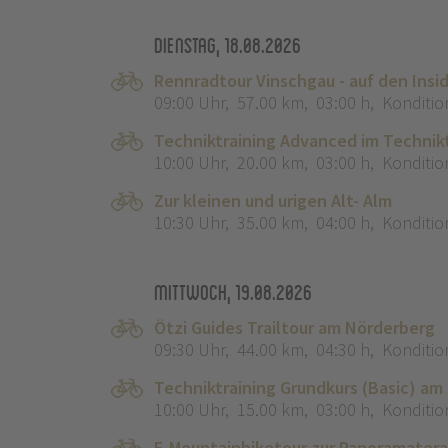
Dienstag, 18.08.2026
Rennradtour Vinschgau - auf den Insi
09:00 Uhr
,
57.00 km
,
03:00 h
,
Konditio
Techniktraining Advanced im Technik
10:00 Uhr
,
20.00 km
,
03:00 h
,
Konditio
Zur kleinen und urigen Alt- Alm
10:30 Uhr
,
35.00 km
,
04:00 h
,
Konditio
Mittwoch, 19.08.2026
Ötzi Guides Trailtour am Nörderberg
09:30 Uhr
,
44.00 km
,
04:30 h
,
Konditio
Techniktraining Grundkurs (Basic) am
10:00 Uhr
,
15.00 km
,
03:00 h
,
Konditio
E-Mountainbiketour zur Panoramater