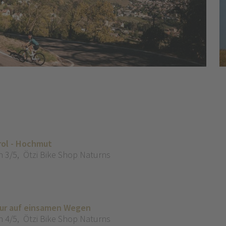
rol - Hochmut
n 3/5
,
Ötzi Bike Shop Naturns
our auf einsamen Wegen
n 4/5
,
Ötzi Bike Shop Naturns