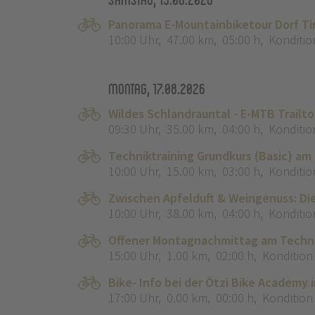
Panorama E-Mountainbiketour Dorf Ti
10:00 Uhr
,
47.00 km
,
05:00 h
,
Konditio
Montag, 17.08.2026
Wildes Schlandrauntal - E-MTB Trailt
09:30 Uhr
,
35.00 km
,
04:00 h
,
Konditio
Techniktraining Grundkurs (Basic) am
10:00 Uhr
,
15.00 km
,
03:00 h
,
Konditio
Zwischen Apfelduft & Weingenuss: Di
10:00 Uhr
,
38.00 km
,
04:00 h
,
Konditio
Offener Montagnachmittag am Techni
15:00 Uhr
,
1.00 km
,
02:00 h
,
Kondition
Bike- Info bei der Ötzi Bike Academy 
17:00 Uhr
,
0.00 km
,
00:00 h
,
Kondition