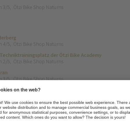
n 3/5
,
Ötzi Bike Shop Naturns
derberg
n 4/5
,
Ötzi Bike Shop Naturns
 Techniktrainingsplatz der Ötzi Bike Academy
n 2/5
,
Ötzi Bike Shop Naturns
eran
n 3/5
,
Ötzi Bike Shop Naturns
sgelände für Kinder und Jugendliche
 2/5
,
Technikplatz
ung