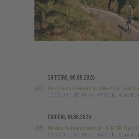
Samstag, 08.08.2026
Panorama E-Mountainbiketour Dorf Ti
10:00 Uhr
,
47.00 km
,
05:00 h
,
Konditio
Montag, 10.08.2026
Wildes Schlandrauntal - E-MTB Trailt
09:30 Uhr
,
35.00 km
,
04:00 h
,
Konditio