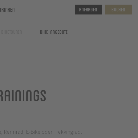
Trinken
Anfragen
Buchen
& Biketouren
Bike-Angebote
rainings
y
e, Rennrad, E-Bike oder Trekkingrad.