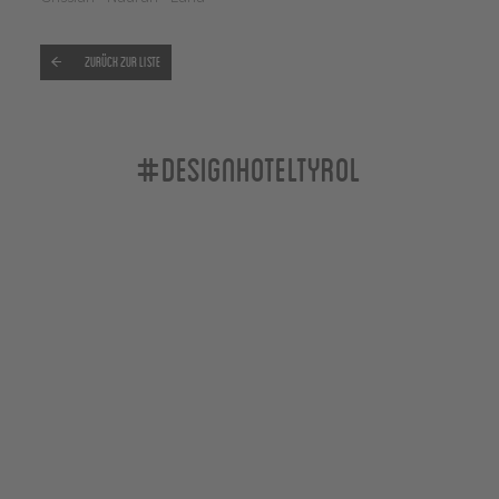
Zurück zur Liste
#designhoteltyrol