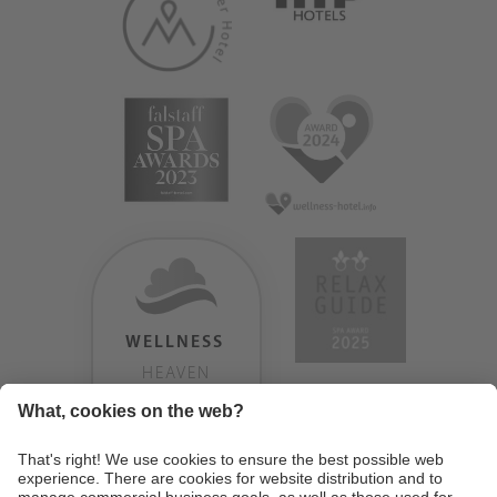
WELLNESS
HEAVEN
TESTERGEBNIS:
9.18
/
10