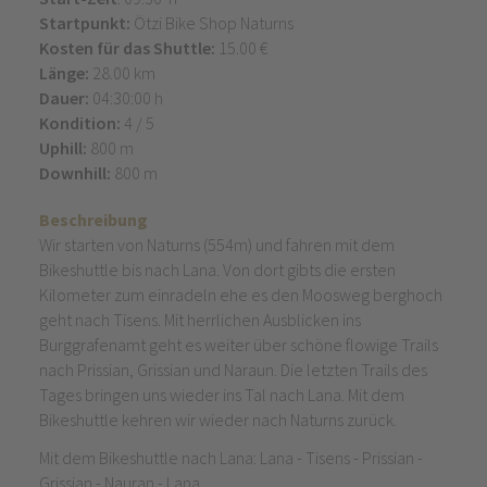
Startpunkt:
Ötzi Bike Shop Naturns
Kosten für das Shuttle:
15.00 €
Länge:
28.00 km
Dauer:
04:30:00 h
Kondition:
4 / 5
Uphill:
800 m
Downhill:
800 m
Beschreibung
Wir starten von Naturns (554m) und fahren mit dem
Bikeshuttle bis nach Lana. Von dort gibts die ersten
Kilometer zum einradeln ehe es den Moosweg berghoch
geht nach Tisens. Mit herrlichen Ausblicken ins
Burggrafenamt geht es weiter über schöne flowige Trails
nach Prissian, Grissian und Naraun. Die letzten Trails des
Tages bringen uns wieder ins Tal nach Lana. Mit dem
Bikeshuttle kehren wir wieder nach Naturns zurück.
Mit dem Bikeshuttle nach Lana: Lana - Tisens - Prissian -
Grissian - Nauran - Lana