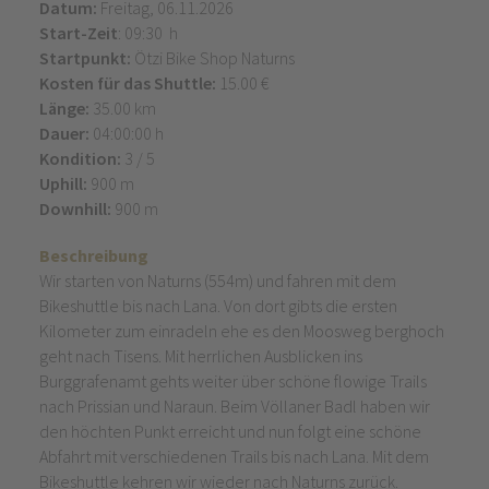
Datum:
Freitag, 06.11.2026
Start-Zeit
: 09:30 h
Startpunkt:
Ötzi Bike Shop Naturns
Kosten für das Shuttle:
15.00 €
Länge:
35.00 km
Dauer:
04:00:00 h
Kondition:
3 / 5
Uphill:
900 m
Downhill:
900 m
Beschreibung
Wir starten von Naturns (554m) und fahren mit dem
Bikeshuttle bis nach Lana. Von dort gibts die ersten
Kilometer zum einradeln ehe es den Moosweg berghoch
geht nach Tisens. Mit herrlichen Ausblicken ins
Burggrafenamt gehts weiter über schöne flowige Trails
nach Prissian und Naraun. Beim Völlaner Badl haben wir
den höchten Punkt erreicht und nun folgt eine schöne
Abfahrt mit verschiedenen Trails bis nach Lana. Mit dem
Bikeshuttle kehren wir wieder nach Naturns zurück.