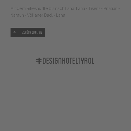
Mit dem Bikeshuttle bis nach Lana: Lana - Tisens - Prissian -
Naraun - Völlaner Badl - Lana
Zurück zur Liste
#designhoteltyrol